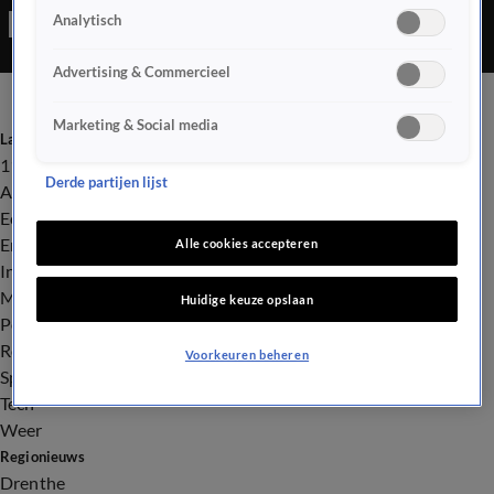
Analytisch
Advertising & Commercieel
Marketing & Social media
Laatste nieuws
112
Derde partijen lijst
Advies & Tips
Economie
Entertainment
Alle cookies accepteren
Infrastructuur
Milieu en Gezondheid
Huidige keuze opslaan
Politiek
Royalty
Voorkeuren beheren
Sport
Tech
Weer
Regionieuws
Drenthe