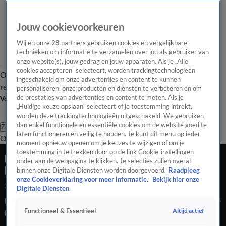
Jouw cookievoorkeuren
Wij en onze
28
partners gebruiken cookies en vergelijkbare
technieken om informatie te verzamelen over jou als gebruiker van
onze website(s), jouw gedrag en jouw apparaten. Als je „Alle
cookies accepteren” selecteert, worden trackingtechnologieën
Overzicht
Tip de
Laatste nieuws
Regionieuws
Het beste van Hart
ingeschakeld om onze advertenties en content te kunnen
redactie
personaliseren, onze producten en diensten te verbeteren en om
de prestaties van advertenties en content te meten. Als je
Volg Hart van Nederland
„Huidige keuze opslaan” selecteert of je toestemming intrekt,
worden deze trackingtechnologieën uitgeschakeld. We gebruiken
dan enkel functionele en essentiële cookies om de website goed te
Zoeken
laten functioneren en veilig te houden. Je kunt dit menu op ieder
Overzicht
Regio
Uitzendingen
Weer
Tip de redactie
Panel
Video's
moment opnieuw openen om je keuzes te wijzigen of om je
toestemming in te trekken door op de link Cookie-instellingen
Panterwelpjes Burgers' Zoo voor het eerst naar
onder aan de webpagina te klikken. Je selecties zullen overal
buiten
binnen onze Digitale Diensten worden doorgevoerd.
Raadpleeg
onze Cookieverklaring voor meer informatie.
Bekijk hier onze
24 juli 2020, 17:47
Digitale Diensten.
Het had wat voeten in de aarde maar het is eindelijk zo ver. De
Altijd actief
Functioneel & Essentieel
twee maanden oude panters in Burgers' Zoo hebben hun
eerste stapjes gezet in het buitenverblijf.