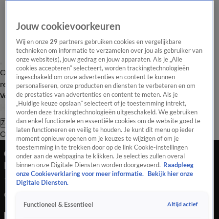
Jouw cookievoorkeuren
Wij en onze
29
partners gebruiken cookies en vergelijkbare
technieken om informatie te verzamelen over jou als gebruiker van
onze website(s), jouw gedrag en jouw apparaten. Als je „Alle
cookies accepteren” selecteert, worden trackingtechnologieën
Overzicht
Tip de
Laatste nieuws
Regionieuws
Het beste van Hart
ingeschakeld om onze advertenties en content te kunnen
redactie
personaliseren, onze producten en diensten te verbeteren en om
de prestaties van advertenties en content te meten. Als je
Volg Hart van Nederland
„Huidige keuze opslaan” selecteert of je toestemming intrekt,
worden deze trackingtechnologieën uitgeschakeld. We gebruiken
dan enkel functionele en essentiële cookies om de website goed te
Zoeken
laten functioneren en veilig te houden. Je kunt dit menu op ieder
Overzicht
Regio
Uitzendingen
Weer
Tip de redactie
Panel
Video's
moment opnieuw openen om je keuzes te wijzigen of om je
toestemming in te trekken door op de link Cookie-instellingen
Olifantje geboren in Ouwehands Dierenpark in
onder aan de webpagina te klikken. Je selecties zullen overal
Rhenen
binnen onze Digitale Diensten worden doorgevoerd.
Raadpleeg
onze Cookieverklaring voor meer informatie.
Bekijk hier onze
16 aug 2021, 11:27
Digitale Diensten.
Olifantje geboren in Ouwehands Dierenpark in Rhenen
Altijd actief
Functioneel & Essentieel