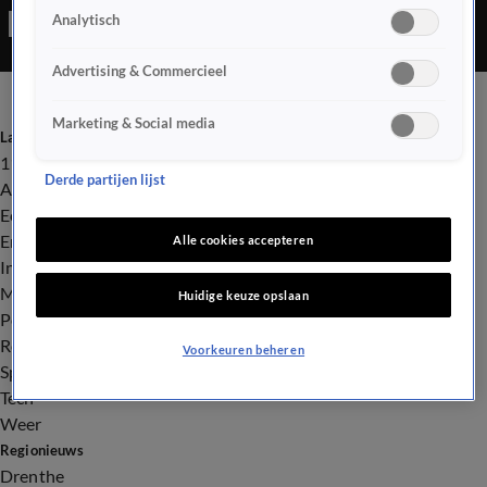
Analytisch
Advertising & Commercieel
Marketing & Social media
Laatste nieuws
112
Derde partijen lijst
Advies & Tips
Economie
Entertainment
Alle cookies accepteren
Infrastructuur
Milieu en Gezondheid
Huidige keuze opslaan
Politiek
Royalty
Voorkeuren beheren
Sport
Tech
Weer
Regionieuws
Drenthe