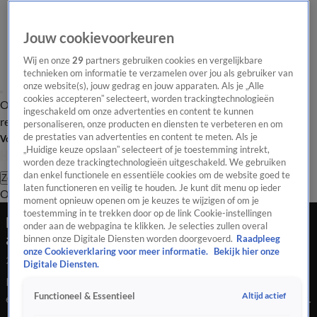
Jouw cookievoorkeuren
Wij en onze
29
partners gebruiken cookies en vergelijkbare
technieken om informatie te verzamelen over jou als gebruiker van
onze website(s), jouw gedrag en jouw apparaten. Als je „Alle
cookies accepteren” selecteert, worden trackingtechnologieën
Overzicht
Tip de
Laatste nieuws
Regionieuws
Het beste van Hart
ingeschakeld om onze advertenties en content te kunnen
redactie
personaliseren, onze producten en diensten te verbeteren en om
de prestaties van advertenties en content te meten. Als je
Volg Hart van Nederland
„Huidige keuze opslaan” selecteert of je toestemming intrekt,
worden deze trackingtechnologieën uitgeschakeld. We gebruiken
dan enkel functionele en essentiële cookies om de website goed te
Zoeken
laten functioneren en veilig te houden. Je kunt dit menu op ieder
Overzicht
Regio
Uitzendingen
Weer
Tip de redactie
Panel
Video's
moment opnieuw openen om je keuzes te wijzigen of om je
toestemming in te trekken door op de link Cookie-instellingen
Mega enthousiaste pinguïns krijgen hun
onder aan de webpagina te klikken. Je selecties zullen overal
allereerste zwemles
binnen onze Digitale Diensten worden doorgevoerd.
Raadpleeg
onze Cookieverklaring voor meer informatie.
Bekijk hier onze
25 juli 2020, 00:23
Digitale Diensten.
In Sea Life in het Australische Sydney krijgen een paar mega
Altijd actief
Functioneel & Essentieel
enthousiaste pinguïns hun allereerste zwemles. Super handig
als in je in en bij het water leeft, maar geen zeedier bent.