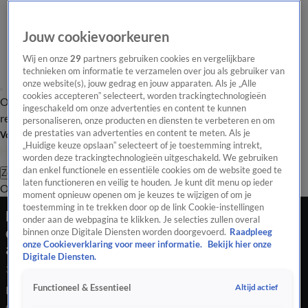
Jouw cookievoorkeuren
Wij en onze
29
partners gebruiken cookies en vergelijkbare
technieken om informatie te verzamelen over jou als gebruiker van
onze website(s), jouw gedrag en jouw apparaten. Als je „Alle
cookies accepteren” selecteert, worden trackingtechnologieën
Overzicht
Tip de
Laatste nieuws
Regionieuws
Het beste van Hart
ingeschakeld om onze advertenties en content te kunnen
redactie
personaliseren, onze producten en diensten te verbeteren en om
de prestaties van advertenties en content te meten. Als je
Volg Hart van Nederland
„Huidige keuze opslaan” selecteert of je toestemming intrekt,
worden deze trackingtechnologieën uitgeschakeld. We gebruiken
dan enkel functionele en essentiële cookies om de website goed te
Zoeken
laten functioneren en veilig te houden. Je kunt dit menu op ieder
Overzicht
Regio
Uitzendingen
Weer
Tip de redactie
Panel
Video's
moment opnieuw openen om je keuzes te wijzigen of om je
toestemming in te trekken door op de link Cookie-instellingen
Lobbyclub veehouders wil
onder aan de webpagina te klikken. Je selecties zullen overal
dierenwelzijnsorganisatie Animal Rights
binnen onze Digitale Diensten worden doorgevoerd.
Raadpleeg
onze Cookieverklaring voor meer informatie.
Bekijk hier onze
aanpakken
Digitale Diensten.
30 juli 2020, 18:33
Altijd actief
Functioneel & Essentieel
Landbouworganisatie LTO Nederland wil
dierenwelzijnsorganisatie Animal Rights aanpakken.