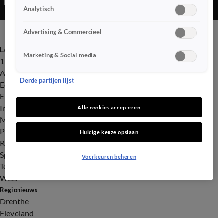
Analytisch
Advertising & Commercieel
Laatste nieuws
Marketing & Social media
112
Advies & Tips
Derde partijen lijst
Economie
Entertainment
Infrastructuur
Alle cookies accepteren
Milieu en Gezondheid
Politiek
Huidige keuze opslaan
Royalty
Sport
Voorkeuren beheren
Tech
Weer
Regionieuws
Drenthe
Flevoland