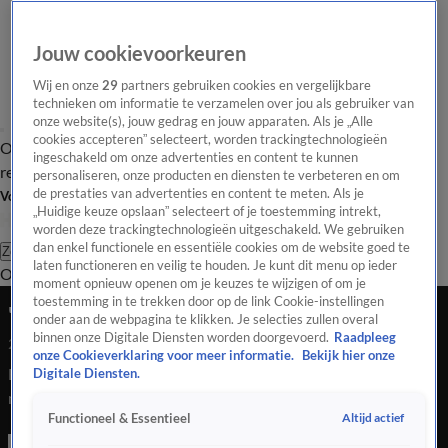
Jouw cookievoorkeuren
Wij en onze
29
partners gebruiken cookies en vergelijkbare
technieken om informatie te verzamelen over jou als gebruiker van
onze website(s), jouw gedrag en jouw apparaten. Als je „Alle
cookies accepteren” selecteert, worden trackingtechnologieën
Overzicht
Tip de
Laatste nieuws
Regionieuws
Het beste van Hart
ingeschakeld om onze advertenties en content te kunnen
redactie
personaliseren, onze producten en diensten te verbeteren en om
de prestaties van advertenties en content te meten. Als je
Volg Hart van Nederland
„Huidige keuze opslaan” selecteert of je toestemming intrekt,
worden deze trackingtechnologieën uitgeschakeld. We gebruiken
dan enkel functionele en essentiële cookies om de website goed te
Zoeken
laten functioneren en veilig te houden. Je kunt dit menu op ieder
Overzicht
Regio
Uitzendingen
Weer
Tip de redactie
Panel
Video's
moment opnieuw openen om je keuzes te wijzigen of om je
toestemming in te trekken door op de link Cookie-instellingen
'Laat onze hulphonden binnen!'
onder aan de webpagina te klikken. Je selecties zullen overal
binnen onze Digitale Diensten worden doorgevoerd.
Raadpleeg
24 juli 2020, 14:19
onze Cookieverklaring voor meer informatie.
Bekijk hier onze
Even naar de bioscoop of uit eten gaan zit er voor de meeste
Digitale Diensten.
mensen met een hulphond niet in. Hen wordt nog vaak de
Altijd actief
Functioneel & Essentieel
toegang geweigerd vanwege de hond. Dat blijkt uit klachten
die bij de Rechten van de Mens zijn ingediend.