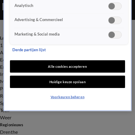
Analytisch
Advertising & Commercieel
Marketing & Social media
Laatste nieuws
112
Derde partijen lijst
Advies & Tips
Economie
Entertainment
Alle cookies accepteren
Infrastructuur
Milieu en Gezondheid
Huidige keuze opslaan
Politiek
Royalty
Voorkeuren beheren
Sport
Tech
Weer
Regionieuws
Drenthe