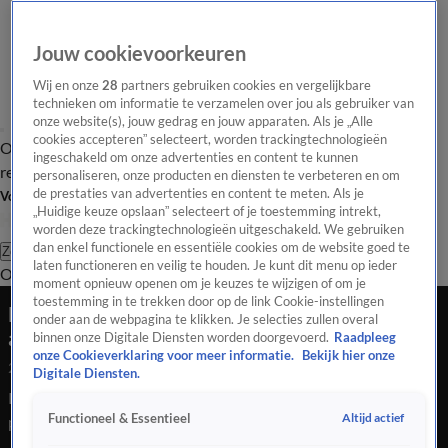
Jouw cookievoorkeuren
Wij en onze
28
partners gebruiken cookies en vergelijkbare
technieken om informatie te verzamelen over jou als gebruiker van
onze website(s), jouw gedrag en jouw apparaten. Als je „Alle
cookies accepteren” selecteert, worden trackingtechnologieën
Overzicht
Tip de
Laatste nieuws
Regionieuws
Het beste van Hart
ingeschakeld om onze advertenties en content te kunnen
redactie
personaliseren, onze producten en diensten te verbeteren en om
de prestaties van advertenties en content te meten. Als je
Volg Hart van Nederland
„Huidige keuze opslaan” selecteert of je toestemming intrekt,
worden deze trackingtechnologieën uitgeschakeld. We gebruiken
dan enkel functionele en essentiële cookies om de website goed te
Zoeken
laten functioneren en veilig te houden. Je kunt dit menu op ieder
Overzicht
Regio
Uitzendingen
Weer
Tip de redactie
Panel
Video's
moment opnieuw openen om je keuzes te wijzigen of om je
toestemming in te trekken door op de link Cookie-instellingen
Kreeft knipt eigen ledemaat af om te ontkomen
onder aan de webpagina te klikken. Je selecties zullen overal
aan kokende pan water
binnen onze Digitale Diensten worden doorgevoerd.
Raadpleeg
onze Cookieverklaring voor meer informatie.
Bekijk hier onze
24 juli 2020, 15:21
Digitale Diensten.
Kreeft knipt eigen ledemaat af om te ontkomen aan kokende
Altijd actief
Functioneel & Essentieel
pan water