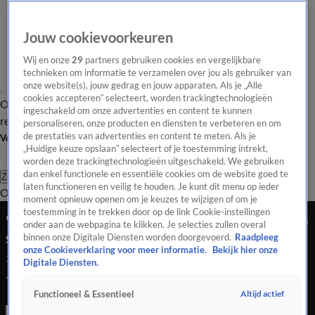
Jouw cookievoorkeuren
Wij en onze
29
partners gebruiken cookies en vergelijkbare
technieken om informatie te verzamelen over jou als gebruiker van
onze website(s), jouw gedrag en jouw apparaten. Als je „Alle
cookies accepteren” selecteert, worden trackingtechnologieën
Overzicht
Tip de
Laatste nieuws
Regionieuws
Het beste van Hart
ingeschakeld om onze advertenties en content te kunnen
redactie
personaliseren, onze producten en diensten te verbeteren en om
de prestaties van advertenties en content te meten. Als je
Volg Hart van Nederland
„Huidige keuze opslaan” selecteert of je toestemming intrekt,
worden deze trackingtechnologieën uitgeschakeld. We gebruiken
dan enkel functionele en essentiële cookies om de website goed te
Zoeken
laten functioneren en veilig te houden. Je kunt dit menu op ieder
Overzicht
Regio
Uitzendingen
Weer
Tip de redactie
Panel
Video's
moment opnieuw openen om je keuzes te wijzigen of om je
toestemming in te trekken door op de link Cookie-instellingen
'Kleptokat' Lotje is op rooftocht en zet Assen op
onder aan de webpagina te klikken. Je selecties zullen overal
stelten
binnen onze Digitale Diensten worden doorgevoerd.
Raadpleeg
onze Cookieverklaring voor meer informatie.
Bekijk hier onze
22 juni 2021, 09:00
Digitale Diensten.
'Kleptokat' Lotje is op rooftocht en zet Assen op stelten
Altijd actief
Functioneel & Essentieel