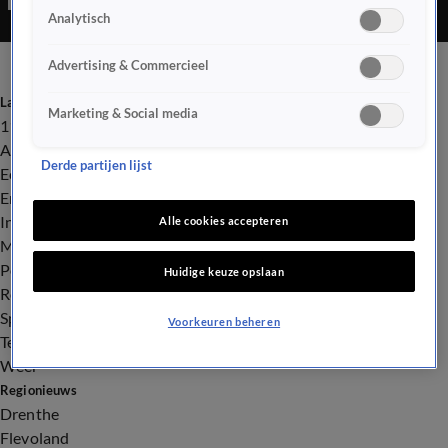
Analytisch
Advertising & Commercieel
Laatste nieuws
Marketing & Social media
112
Advies & Tips
Derde partijen lijst
Economie
Entertainment
Infrastructuur
Alle cookies accepteren
Milieu en Gezondheid
Politiek
Huidige keuze opslaan
Royalty
Sport
Voorkeuren beheren
Tech
Weer
Regionieuws
Drenthe
Flevoland