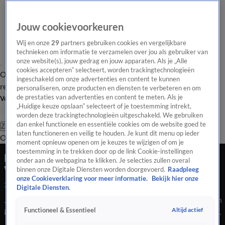
Jouw cookievoorkeuren
Wij en onze
29
partners gebruiken cookies en vergelijkbare
technieken om informatie te verzamelen over jou als gebruiker van
onze website(s), jouw gedrag en jouw apparaten. Als je „Alle
cookies accepteren” selecteert, worden trackingtechnologieën
Overzicht
Tip de
Laatste nieuws
Regionieuws
Het beste van Hart
ingeschakeld om onze advertenties en content te kunnen
redactie
personaliseren, onze producten en diensten te verbeteren en om
de prestaties van advertenties en content te meten. Als je
Volg Hart van Nederland
„Huidige keuze opslaan” selecteert of je toestemming intrekt,
worden deze trackingtechnologieën uitgeschakeld. We gebruiken
dan enkel functionele en essentiële cookies om de website goed te
Zoeken
laten functioneren en veilig te houden. Je kunt dit menu op ieder
Overzicht
Regio
Uitzendingen
Weer
Tip de redactie
Panel
Video's
moment opnieuw openen om je keuzes te wijzigen of om je
toestemming in te trekken door op de link Cookie-instellingen
Karige vangst voor 'Goudvissenbevrijder des
onder aan de webpagina te klikken. Je selecties zullen overal
Vaderlands'
binnen onze Digitale Diensten worden doorgevoerd.
Raadpleeg
onze Cookieverklaring voor meer informatie.
Bekijk hier onze
24 juli 2020, 12:50
Digitale Diensten.
Je zit met je vrienden in de kroeg, je hebt een paar pilsjes op en
Altijd actief
Functioneel & Essentieel
ineens ontstaat het lumineuze idee om de toch wat saaie Sint-
Jansbeek in het centrum van Arnhem op te fleuren met een stel