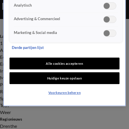
Analytisch
goudvissen. En zo sta je een paar dagen later met je vrienden
11 goudvissen ‘vrij’ te laten.
Advertising & Commercieel
Marketing & Social media
Laatste nieuws
112
Derde partijen lijst
Advies & Tips
Economie
Entertainment
Alle cookies accepteren
Infrastructuur
Milieu en Gezondheid
Huidige keuze opslaan
Politiek
Royalty
Voorkeuren beheren
Sport
Tech
Weer
Regionieuws
Drenthe