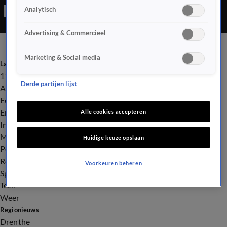
Analytisch
Advertising & Commercieel
Marketing & Social media
Laatste nieuws
112
Derde partijen lijst
Advies & Tips
Economie
Entertainment
Alle cookies accepteren
Infrastructuur
Milieu en Gezondheid
Huidige keuze opslaan
Politiek
Royalty
Voorkeuren beheren
Sport
Tech
Weer
Regionieuws
Drenthe