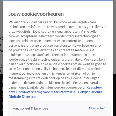
Jouw cookievoorkeuren
Wij en onze
29
partners gebruiken cookies en vergelijkbare
technieken om informatie te verzamelen over jou als gebruiker van
onze website(s), jouw gedrag en jouw apparaten. Als je „Alle
cookies accepteren” selecteert, worden trackingtechnologieën
Overzicht
Tip de
Laatste nieuws
Regionieuws
Het beste van Hart
ingeschakeld om onze advertenties en content te kunnen
redactie
personaliseren, onze producten en diensten te verbeteren en om
de prestaties van advertenties en content te meten. Als je
Volg Hart van Nederland
„Huidige keuze opslaan” selecteert of je toestemming intrekt,
worden deze trackingtechnologieën uitgeschakeld. We gebruiken
dan enkel functionele en essentiële cookies om de website goed te
Zoeken
laten functioneren en veilig te houden. Je kunt dit menu op ieder
Overzicht
Regio
Uitzendingen
Weer
Tip de redactie
Panel
Video's
moment opnieuw openen om je keuzes te wijzigen of om je
toestemming in te trekken door op de link Cookie-instellingen
Hond Tommy zwaar mishandeld tijdens inval,
onder aan de webpagina te klikken. Je selecties zullen overal
politie start intern onderzoek
binnen onze Digitale Diensten worden doorgevoerd.
Raadpleeg
onze Cookieverklaring voor meer informatie.
Bekijk hier onze
27 juli 2020, 05:27
Digitale Diensten.
Hond Tommy zwaar mishandeld tijdens inval, politie start
Altijd actief
Functioneel & Essentieel
intern onderzoek