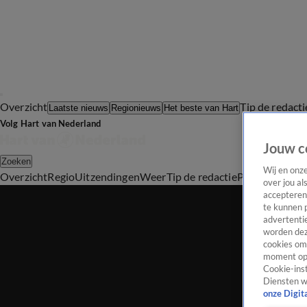
Overzicht
Tip de redacti
Laatste nieuws
Regionieuws
Het beste van Hart
Volg Hart van Nederland
Jouw c
Zoeken
Wij en onz
Overzicht
Regio
Uitzendingen
Weer
Tip de redactie
Panel
Video's
over jou al
accepteren
te kunnen 
advertentie
worden dez
cookies om 
moment opn
Cookie-inst
Diensten w
onze Digit