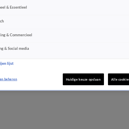
eel & Essentieel
sch
sing & Commercieel
ng & Social media
jen lijst
en beheren
Huidige keuze opslaan
Alle cookie