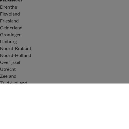
Regionieuws
Drenthe
Flevoland
Friesland
Gelderland
Groningen
Limburg
Noord-Brabant
Noord-Holland
Overijssel
Utrecht
Zeeland
Zuid-Holland
Voorwaarden
Over ons
Privacyverklaring
Gebruiksvoorwaarden
Cookieverklaring
Digitale diensten