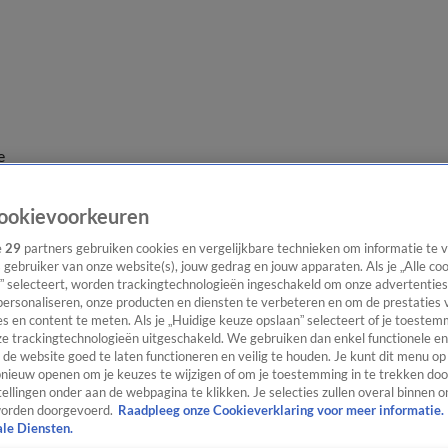
e
ookievoorkeuren
e
29
partners gebruiken cookies en vergelijkbare technieken om informatie te
s gebruiker van onze website(s), jouw gedrag en jouw apparaten. Als je „Alle co
” selecteert, worden trackingtechnologieën ingeschakeld om onze advertenties
personaliseren, onze producten en diensten te verbeteren en om de prestaties 
s en content te meten. Als je „Huidige keuze opslaan” selecteert of je toestemm
e trackingtechnologieën uitgeschakeld. We gebruiken dan enkel functionele en
de website goed te laten functioneren en veilig te houden. Je kunt dit menu op
ieuw openen om je keuzes te wijzigen of om je toestemming in te trekken door
ellingen onder aan de webpagina te klikken. Je selecties zullen overal binnen o
orden doorgevoerd.
Raadpleeg onze Cookieverklaring voor meer informatie.
ale Diensten.