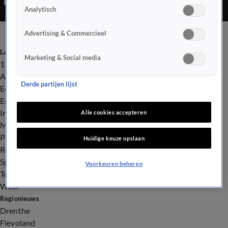
Analytisch
Advertising & Commercieel
Laatste nieuws
Marketing & Social media
112
Advies & Tips
Derde partijen lijst
Economie
Entertainment
Infrastructuur
Alle cookies accepteren
Milieu en Gezondheid
Politiek
Huidige keuze opslaan
Royalty
Sport
Voorkeuren beheren
Tech
Weer
Regionieuws
Drenthe
Flevoland