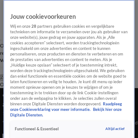
Jouw cookievoorkeuren
Wij en onze
28
partners gebruiken cookies en vergelijkbare
technieken om informatie te verzamelen over jou als gebruiker van
onze website(s), jouw gedrag en jouw apparaten. Als je „Alle
cookies accepteren” selecteert, worden trackingtechnologieën
Overzicht
Tip de
Laatste nieuws
Regionieuws
Het beste van Hart
ingeschakeld om onze advertenties en content te kunnen
redactie
personaliseren, onze producten en diensten te verbeteren en om
de prestaties van advertenties en content te meten. Als je
Volg Hart van Nederland
„Huidige keuze opslaan” selecteert of je toestemming intrekt,
worden deze trackingtechnologieën uitgeschakeld. We gebruiken
dan enkel functionele en essentiële cookies om de website goed te
Zoeken
laten functioneren en veilig te houden. Je kunt dit menu op ieder
Overzicht
Regio
Uitzendingen
Weer
Tip de redactie
Panel
Video's
moment opnieuw openen om je keuzes te wijzigen of om je
toestemming in te trekken door op de link Cookie-instellingen
'Grootste maanvis ooit in Nederland'
onder aan de webpagina te klikken. Je selecties zullen overal
aangespoeld op Ameland
binnen onze Digitale Diensten worden doorgevoerd.
Raadpleeg
onze Cookieverklaring voor meer informatie.
Bekijk hier onze
14 dec 2021, 09:54
Digitale Diensten.
'Grootste maanvis ooit in Nederland' aangespoeld op Ameland
Altijd actief
Functioneel & Essentieel