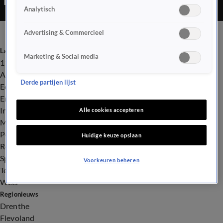
Analytisch
voor het laatst een veulentje geboren was.
Advertising & Commercieel
Laatste nieuws
Marketing & Social media
112
Advies & Tips
Derde partijen lijst
Economie
Entertainment
Infrastructuur
Alle cookies accepteren
Milieu en Gezondheid
Politiek
Huidige keuze opslaan
Royalty
Sport
Voorkeuren beheren
Tech
Weer
Regionieuws
Drenthe
Flevoland