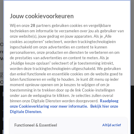
Jouw cookievoorkeuren
Wij en onze
28
partners gebruiken cookies en vergelijkbare
technieken om informatie te verzamelen over jou als gebruiker van
onze website(s), jouw gedrag en jouw apparaten. Als je „Alle
cookies accepteren” selecteert, worden trackingtechnologieën
Overzicht
Tip de
Laatste nieuws
Regionieuws
Het beste van Hart
ingeschakeld om onze advertenties en content te kunnen
redactie
personaliseren, onze producten en diensten te verbeteren en om
de prestaties van advertenties en content te meten. Als je
Volg Hart van Nederland
„Huidige keuze opslaan” selecteert of je toestemming intrekt,
worden deze trackingtechnologieën uitgeschakeld. We gebruiken
dan enkel functionele en essentiële cookies om de website goed te
Zoeken
laten functioneren en veilig te houden. Je kunt dit menu op ieder
Overzicht
Regio
Uitzendingen
Weer
Tip de redactie
Panel
Video's
moment opnieuw openen om je keuzes te wijzigen of om je
toestemming in te trekken door op de link Cookie-instellingen
Feest in WILDLANDS Emmen: onager geboren
onder aan de webpagina te klikken. Je selecties zullen overal
binnen onze Digitale Diensten worden doorgevoerd.
Raadpleeg
1 juni 2025, 13:19
onze Cookieverklaring voor meer informatie.
Bekijk hier onze
Tijd voor beschuit met muisjes in dierentuin WILDLANDS in
Digitale Diensten.
Emmen. Daar zijn dit weekend binnen twee dagen tijd twee
Altijd actief
Functioneel & Essentieel
onagers en een zebra geboren. Vooral de komst van de onagers
is bijzonder. Het was inmiddels alweer drie jaar geleden dat er