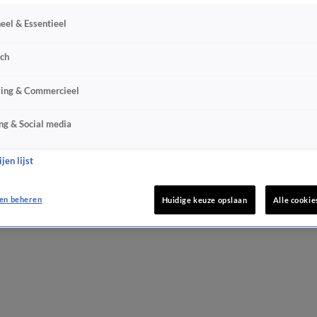
eel & Essentieel
sch
sing & Commercieel
ng & Social media
jen lijst
en beheren
Huidige keuze opslaan
Alle cookie