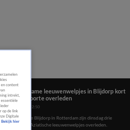
 verzamelen
okies
 en content
Drie zeldzame leeuwenwelpjes in Blijdorp kort
van
ing intrekt,
na de geboorte overleden
 essentiële
 ieder
24 juli 2020, 22:50
 op de link
nze Digitale
In Diergaarde Blijdorp in Rotterdam zijn dinsdag drie
Bekijk hier
pasgeboren Aziatische leeuwenwelpjes overleden.