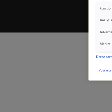
Function
Analyti
Adverti
Marketi
Derde parti
Voorkeur