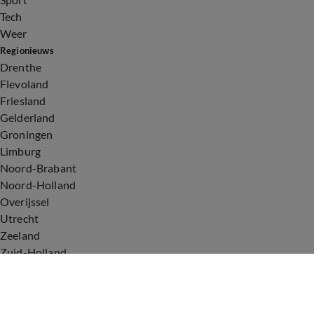
Tech
Weer
Regionieuws
Drenthe
Flevoland
Friesland
Gelderland
Groningen
Limburg
Noord-Brabant
Noord-Holland
Overijssel
Utrecht
Zeeland
Zuid-Holland
Voorwaarden
Over ons
Privacyverklaring