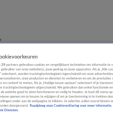
e
ookievoorkeuren
e
29
partners gebruiken cookies en vergelijkbare technieken om informatie te
s gebruiker van onze website(s), jouw gedrag en jouw apparaten. Als je „Alle co
” selecteert, worden trackingtechnologieën ingeschakeld om onze advertenties
personaliseren, onze producten en diensten te verbeteren en om de prestaties 
s en content te meten. Als je „Huidige keuze opslaan” selecteert of je toestemm
e trackingtechnologieën uitgeschakeld. We gebruiken dan enkel functionele en
de website goed te laten functioneren en veilig te houden. Je kunt dit menu op
ieuw openen om je keuzes te wijzigen of om je toestemming in te trekken door
ellingen onder aan de webpagina te klikken. Je selecties zullen overal binnen o
orden doorgevoerd.
Raadpleeg onze Cookieverklaring voor meer informatie.
ale Diensten.