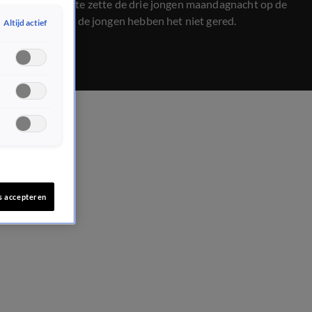
Leeuwin Bente zette de drie jongen maandagnacht op de
wereld, maar de jongen hebben het niet gered.
Altijd actief
s accepteren