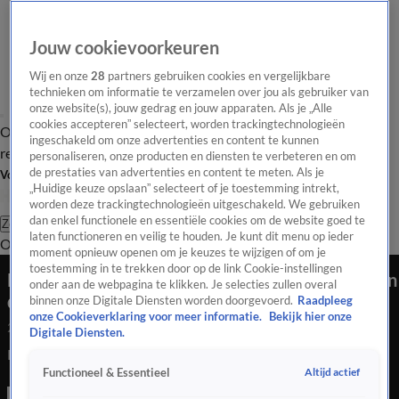
Jouw cookievoorkeuren
Wij en onze
28
partners gebruiken cookies en vergelijkbare
technieken om informatie te verzamelen over jou als gebruiker van
onze website(s), jouw gedrag en jouw apparaten. Als je „Alle
cookies accepteren” selecteert, worden trackingtechnologieën
Overzicht
Tip de
Laatste nieuws
Regionieuws
Het beste van Hart
ingeschakeld om onze advertenties en content te kunnen
redactie
personaliseren, onze producten en diensten te verbeteren en om
de prestaties van advertenties en content te meten. Als je
Volg Hart van Nederland
„Huidige keuze opslaan” selecteert of je toestemming intrekt,
worden deze trackingtechnologieën uitgeschakeld. We gebruiken
dan enkel functionele en essentiële cookies om de website goed te
Zoeken
laten functioneren en veilig te houden. Je kunt dit menu op ieder
Overzicht
Regio
Uitzendingen
Weer
Tip de redactie
Panel
Video's
moment opnieuw openen om je keuzes te wijzigen of om je
toestemming in te trekken door op de link Cookie-instellingen
Dode potvis aan land gebracht, onderzoekers aan
onder aan de webpagina te klikken. Je selecties zullen overal
de slag
binnen onze Digitale Diensten worden doorgevoerd.
Raadpleeg
onze Cookieverklaring voor meer informatie.
Bekijk hier onze
24 juli 2020, 16:00
Digitale Diensten.
Dode potvis aan land gebracht, onderzoekers aan de slag
Altijd actief
Functioneel & Essentieel