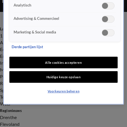
Analytisch
Advertising & Commercieel
Laatste nieuws
Marketing & Social media
112
Advies & Tips
Derde partijen lijst
Economie
Entertainment
Infrastructuur
Alle cookies accepteren
Milieu en Gezondheid
Politiek
Huidige keuze opslaan
Royalty
Sport
Voorkeuren beheren
Tech
Weer
Regionieuws
Drenthe
Flevoland