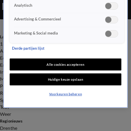
Analytisch
waren gebroken.
Advertising & Commercieel
Marketing & Social media
Laatste nieuws
112
Derde partijen lijst
Advies & Tips
Economie
Entertainment
Alle cookies accepteren
Infrastructuur
Milieu en Gezondheid
Huidige keuze opslaan
Politiek
Royalty
Voorkeuren beheren
Sport
Tech
Weer
Regionieuws
Drenthe