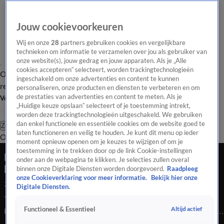
Jouw cookievoorkeuren
Wij en onze
28
partners gebruiken cookies en vergelijkbare
technieken om informatie te verzamelen over jou als gebruiker van
onze website(s), jouw gedrag en jouw apparaten. Als je „Alle
cookies accepteren” selecteert, worden trackingtechnologieën
Overzicht
Tip de
Laatste nieuws
Regionieuws
Het beste van Hart
ingeschakeld om onze advertenties en content te kunnen
redactie
personaliseren, onze producten en diensten te verbeteren en om
de prestaties van advertenties en content te meten. Als je
Volg Hart van Nederland
„Huidige keuze opslaan” selecteert of je toestemming intrekt,
worden deze trackingtechnologieën uitgeschakeld. We gebruiken
dan enkel functionele en essentiële cookies om de website goed te
Zoeken
laten functioneren en veilig te houden. Je kunt dit menu op ieder
Overzicht
Regio
Uitzendingen
Weer
Tip de redactie
Panel
Video's
moment opnieuw openen om je keuzes te wijzigen of om je
toestemming in te trekken door op de link Cookie-instellingen
Dode konijnen gedumpt in bos en sloot, alle
onder aan de webpagina te klikken. Je selecties zullen overal
botjes gebroken
binnen onze Digitale Diensten worden doorgevoerd.
Raadpleeg
onze Cookieverklaring voor meer informatie.
Bekijk hier onze
24 juli 2020, 21:22
Digitale Diensten.
Toevallige voorbijgangers hebben afgelopen dagen acht dode
Altijd actief
Functioneel & Essentieel
konijnen gevonden op verschillende plekken in de Achterhoek.
De dieren hadden vreselijke verwondingen en al hun botten