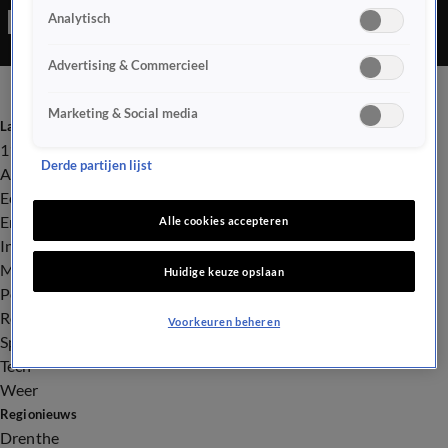
Analytisch
Advertising & Commercieel
Marketing & Social media
Laatste nieuws
112
Derde partijen lijst
Advies & Tips
Economie
Entertainment
Alle cookies accepteren
Infrastructuur
Milieu en Gezondheid
Huidige keuze opslaan
Politiek
Royalty
Voorkeuren beheren
Sport
Tech
Weer
Regionieuws
Drenthe