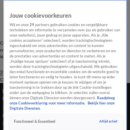
Jouw cookievoorkeuren
Wij en onze
29
partners gebruiken cookies en vergelijkbare
technieken om informatie te verzamelen over jou als gebruiker van
onze website(s), jouw gedrag en jouw apparaten. Als je „Alle
cookies accepteren” selecteert, worden trackingtechnologieën
Overzicht
Tip de
Laatste nieuws
Regionieuws
Het beste van Hart
ingeschakeld om onze advertenties en content te kunnen
redactie
personaliseren, onze producten en diensten te verbeteren en om
de prestaties van advertenties en content te meten. Als je
Volg Hart van Nederland
„Huidige keuze opslaan” selecteert of je toestemming intrekt,
worden deze trackingtechnologieën uitgeschakeld. We gebruiken
dan enkel functionele en essentiële cookies om de website goed te
Zoeken
laten functioneren en veilig te houden. Je kunt dit menu op ieder
Overzicht
Regio
Uitzendingen
Weer
Tip de redactie
Panel
Video's
moment opnieuw openen om je keuzes te wijzigen of om je
toestemming in te trekken door op de link Cookie-instellingen
DierenPark Amersfoort verwelkomt eerste
onder aan de webpagina te klikken. Je selecties zullen overal
flamingokuiken in zes jaar
binnen onze Digitale Diensten worden doorgevoerd.
Raadpleeg
onze Cookieverklaring voor meer informatie.
Bekijk hier onze
24 juli 2020, 20:51
Digitale Diensten.
DierenPark Amersfoort verwelkomt eerste flamingokuiken in
Altijd actief
Functioneel & Essentieel
zes jaar