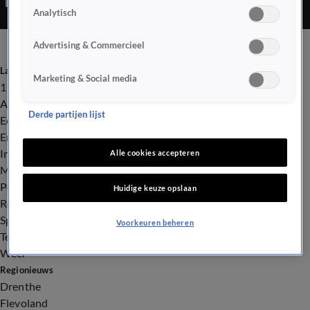
Analytisch
Advertising & Commercieel
Laatste nieuws
Marketing & Social media
112
Advies & Tips
Derde partijen lijst
Economie
Entertainment
Infrastructuur
Alle cookies accepteren
Milieu en Gezondheid
Politiek
Huidige keuze opslaan
Royalty
Sport
Voorkeuren beheren
Tech
Weer
Regionieuws
Drenthe
Flevoland