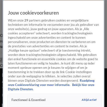
Jouw cookievoorkeuren
Wij en onze
29
partners gebruiken cookies en vergelijkbare
technieken om informatie te verzamelen over jou als gebruiker van
onze website(s), jouw gedrag en jouw apparaten. Als je „Alle
cookies accepteren” selecteert, worden trackingtechnologieën
Overzicht
Tip de
Laatste nieuws
Regionieuws
Het beste van Hart
ingeschakeld om onze advertenties en content te kunnen
redactie
personaliseren, onze producten en diensten te verbeteren en om
de prestaties van advertenties en content te meten. Als je
Volg Hart van Nederland
„Huidige keuze opslaan” selecteert of je toestemming intrekt,
worden deze trackingtechnologieën uitgeschakeld. We gebruiken
dan enkel functionele en essentiële cookies om de website goed te
Zoeken
laten functioneren en veilig te houden. Je kunt dit menu op ieder
Overzicht
Regio
Uitzendingen
Weer
Tip de redactie
Panel
Video's
moment opnieuw openen om je keuzes te wijzigen of om je
toestemming in te trekken door op de link Cookie-instellingen
Brandweer redt babyeendjes uit riool in
onder aan de webpagina te klikken. Je selecties zullen overal
Apeldoorn
binnen onze Digitale Diensten worden doorgevoerd.
Raadpleeg
onze Cookieverklaring voor meer informatie.
Bekijk hier onze
9 juni 2021, 10:09
Digitale Diensten.
Brandweer redt babyeendjes uit riool in Apeldoorn
Altijd actief
Functioneel & Essentieel