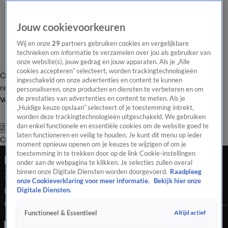
Jouw cookievoorkeuren
Wij en onze
29
partners gebruiken cookies en vergelijkbare
technieken om informatie te verzamelen over jou als gebruiker van
onze website(s), jouw gedrag en jouw apparaten. Als je „Alle
cookies accepteren” selecteert, worden trackingtechnologieën
Overzicht
Tip de
Laatste nieuws
Regionieuws
Het beste van Hart
ingeschakeld om onze advertenties en content te kunnen
redactie
personaliseren, onze producten en diensten te verbeteren en om
de prestaties van advertenties en content te meten. Als je
Volg Hart van Nederland
„Huidige keuze opslaan” selecteert of je toestemming intrekt,
worden deze trackingtechnologieën uitgeschakeld. We gebruiken
dan enkel functionele en essentiële cookies om de website goed te
Zoeken
laten functioneren en veilig te houden. Je kunt dit menu op ieder
Overzicht
Regio
Uitzendingen
Weer
Tip de redactie
Panel
Video's
moment opnieuw openen om je keuzes te wijzigen of om je
toestemming in te trekken door op de link Cookie-instellingen
Boeren in actie om Fosfaatwet
onder aan de webpagina te klikken. Je selecties zullen overal
binnen onze Digitale Diensten worden doorgevoerd.
Raadpleeg
24 juli 2020, 15:39
onze Cookieverklaring voor meer informatie.
Bekijk hier onze
Boze boeren bereiden zich voor op een grote actiedag. De
Digitale Diensten.
melkveehouders zijn woedend over de nieuwe Fosfaatwet van
Altijd actief
Functioneel & Essentieel
de overheid. Zij zeggen dat 800 gezinsbedrijven geen kant
meer uit kunnen en eind dit jaar dreigen failliet te gaan.