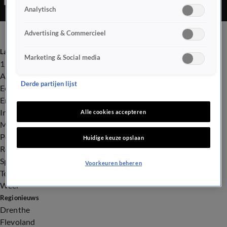
Analytisch
Advertising & Commercieel
Laatste nieuws
Marketing & Social media
112
Advies & Tips
Derde partijen lijst
Economie
Entertainment
Infrastructuur
Alle cookies accepteren
Milieu en Gezondheid
Politiek
Huidige keuze opslaan
Royalty
Sport
Voorkeuren beheren
Tech
Weer
Regionieuws
Drenthe
Flevoland