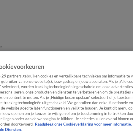
e
ookievoorkeuren
e
29
partners gebruiken cookies en vergelijkbare technieken om informatie te
s gebruiker van onze website(s), jouw gedrag en jouw apparaten. Als je „Alle co
” selecteert, worden trackingtechnologieën ingeschakeld om onze advertenties
personaliseren, onze producten en diensten te verbeteren en om de prestaties 
s en content te meten. Als je „Huidige keuze opslaan” selecteert of je toestemm
e trackingtechnologieën uitgeschakeld. We gebruiken dan enkel functionele en
de website goed te laten functioneren en veilig te houden. Je kunt dit menu op
ieuw openen om je keuzes te wijzigen of om je toestemming in te trekken door
ellingen onder aan de webpagina te klikken. Je selecties zullen overal binnen o
orden doorgevoerd.
Raadpleeg onze Cookieverklaring voor meer informatie.
ale Diensten.