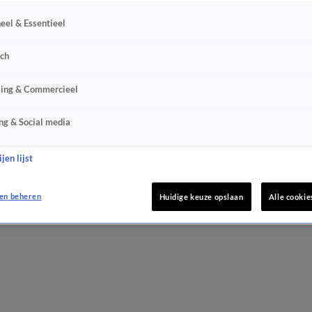
eel & Essentieel
sch
sing & Commercieel
ng & Social media
jen lijst
en beheren
Huidige keuze opslaan
Alle cookie