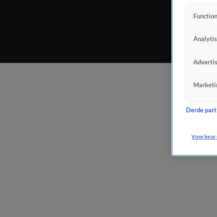
Function
Analyti
Adverti
Marketi
Derde parti
Voorkeur