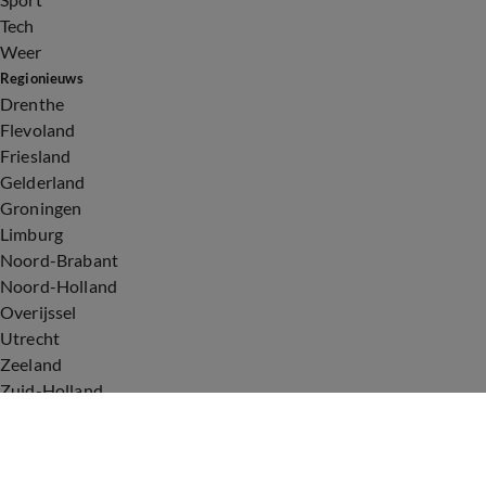
Tech
Weer
Regionieuws
Drenthe
Flevoland
Friesland
Gelderland
Groningen
Limburg
Noord-Brabant
Noord-Holland
Overijssel
Utrecht
Zeeland
Zuid-Holland
Voorwaarden
Over ons
Privacyverklaring