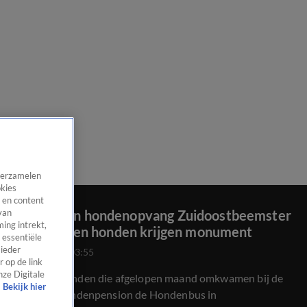
 verzamelen
okies
 en content
Bij brand in hondenopvang Zuidoostbeemster
van
ing intrekt,
omgekomen honden krijgen monument
 essentiële
 ieder
25 juli 2020, 03:55
 op de link
nze Digitale
De zeven honden die afgelopen maand omkwamen bij de
Bekijk hier
brand bij hondenpension de Hondenbus in