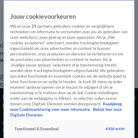
Jouw cookievoorkeuren
Wij en onze
29
partners gebruiken cookies en vergelijkbare
technieken om informatie te verzamelen over jou als gebruiker van
onze website(s), jouw gedrag en jouw apparaten. Als je „Alle
cookies accepteren” selecteert, worden trackingtechnologieën
Overzicht
Tip de
Laatste nieuws
Regionieuws
Het beste van Hart
ingeschakeld om onze advertenties en content te kunnen
redactie
personaliseren, onze producten en diensten te verbeteren en om
de prestaties van advertenties en content te meten. Als je
Volg Hart van Nederland
„Huidige keuze opslaan” selecteert of je toestemming intrekt,
worden deze trackingtechnologieën uitgeschakeld. We gebruiken
dan enkel functionele en essentiële cookies om de website goed te
Zoeken
laten functioneren en veilig te houden. Je kunt dit menu op ieder
Overzicht
Regio
Uitzendingen
Weer
Tip de redactie
Panel
Video's
moment opnieuw openen om je keuzes te wijzigen of om je
toestemming in te trekken door op de link Cookie-instellingen
Bevers houden Nijmeegse wijk Lindenholt in zijn
onder aan de webpagina te klikken. Je selecties zullen overal
greep, actie dringend nodig
binnen onze Digitale Diensten worden doorgevoerd.
Raadpleeg
onze Cookieverklaring voor meer informatie.
Bekijk hier onze
29 mei 2026, 22:31
Digitale Diensten.
Een groep van rond de 40 bevers zorgt voor problemen in de
Altijd actief
Functioneel & Essentieel
Nijmeegse wijk Lindenholt. Ze graven en knagen erop los,
waardoor tuinen en huizen verzakken.