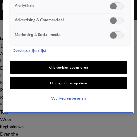
Analytisch
Advertising & Commercieel
Marketing & Social media
Laatste nieuws
112
Derde partijen lijst
Advies & Tips
Economie
Entertainment
Alle cookies accepteren
Infrastructuur
Milieu en Gezondheid
Huidige keuze opslaan
Politiek
Royalty
Voorkeuren beheren
Sport
Tech
Weer
Regionieuws
Drenthe