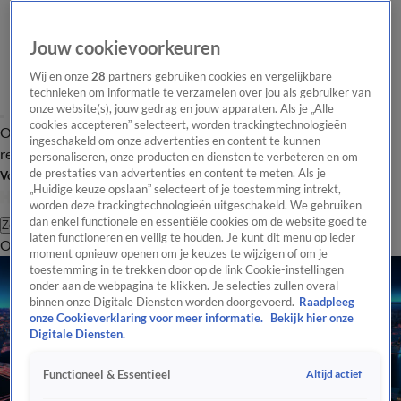
Jouw cookievoorkeuren
Wij en onze
28
partners gebruiken cookies en vergelijkbare
technieken om informatie te verzamelen over jou als gebruiker van
onze website(s), jouw gedrag en jouw apparaten. Als je „Alle
cookies accepteren” selecteert, worden trackingtechnologieën
Overzicht
Tip de
Laatste nieuws
Regionieuws
Het beste van Hart
ingeschakeld om onze advertenties en content te kunnen
redactie
personaliseren, onze producten en diensten te verbeteren en om
de prestaties van advertenties en content te meten. Als je
Volg Hart van Nederland
„Huidige keuze opslaan” selecteert of je toestemming intrekt,
worden deze trackingtechnologieën uitgeschakeld. We gebruiken
dan enkel functionele en essentiële cookies om de website goed te
Zoeken
laten functioneren en veilig te houden. Je kunt dit menu op ieder
Overzicht
Regio
Uitzendingen
Weer
Tip de redactie
Panel
Video's
moment opnieuw openen om je keuzes te wijzigen of om je
toestemming in te trekken door op de link Cookie-instellingen
onder aan de webpagina te klikken. Je selecties zullen overal
binnen onze Digitale Diensten worden doorgevoerd.
Raadpleeg
onze Cookieverklaring voor meer informatie.
Bekijk hier onze
Digitale Diensten.
Altijd actief
Functioneel & Essentieel