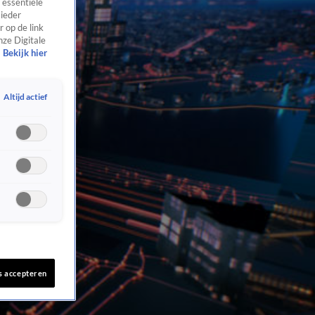
 essentiële
 ieder
 op de link
nze Digitale
Bekijk hier
Altijd actief
s accepteren