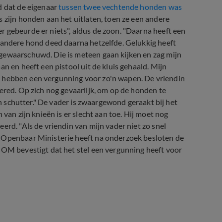
d dat de eigenaar
tussen twee vechtende honden was
s zijn honden aan het uitlaten, toen ze een andere
 gebeurde er niets", aldus de zoon. "Daarna heeft een
 andere hond deed daarna hetzelfde. Gelukkig heeft
gewaarschuwd. Die is meteen gaan kijken en zag mijn
n en heeft een pistool uit de kluis gehaald. Mijn
g en hebben een vergunning voor zo'n wapen. De vriendin
ered. Op zich nog gevaarlijk, om op de honden te
en schutter." De vader is zwaargewond geraakt bij het
 van zijn knieën is er slecht aan toe. Hij moet nog
erd. "Als de vriendin van mijn vader niet zo snel
t Openbaar Ministerie heeft na onderzoek besloten de
 OM bevestigt dat het stel een vergunning heeft voor