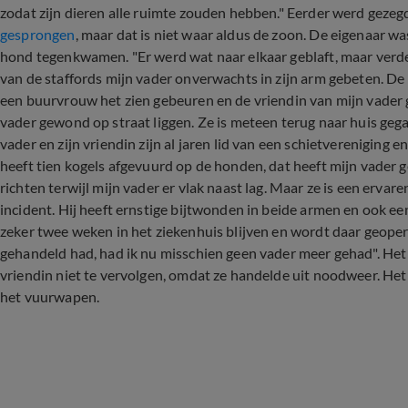
zodat zijn dieren alle ruimte zouden hebben." Eerder werd gezeg
gesprongen
, maar dat is niet waar aldus de zoon. De eigenaar wa
hond tegenkwamen. "Er werd wat naar elkaar geblaft, maar verder
van de staffords mijn vader onverwachts in zijn arm gebeten. De
een buurvrouw het zien gebeuren en de vriendin van mijn vader 
vader gewond op straat liggen. Ze is meteen terug naar huis gegaa
vader en zijn vriendin zijn al jaren lid van een schietverenigin
heeft tien kogels afgevuurd op de honden, dat heeft mijn vader g
richten terwijl mijn vader er vlak naast lag. Maar ze is een ervar
incident. Hij heeft ernstige bijtwonden in beide armen en ook een
zeker twee weken in het ziekenhuis blijven en wordt daar geopere
gehandeld had, had ik nu misschien geen vader meer gehad". He
vriendin niet te vervolgen, omdat ze handelde uit noodweer. Het
het vuurwapen.