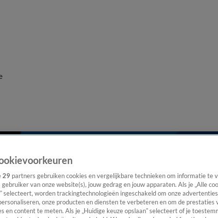
e
ookievoorkeuren
e
29
partners gebruiken cookies en vergelijkbare technieken om informatie te
s gebruiker van onze website(s), jouw gedrag en jouw apparaten. Als je „Alle co
” selecteert, worden trackingtechnologieën ingeschakeld om onze advertenties
personaliseren, onze producten en diensten te verbeteren en om de prestaties 
s en content te meten. Als je „Huidige keuze opslaan” selecteert of je toestemm