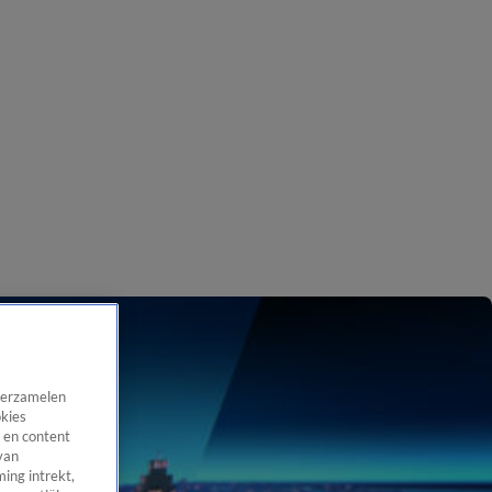
 verzamelen
okies
 en content
van
ing intrekt,