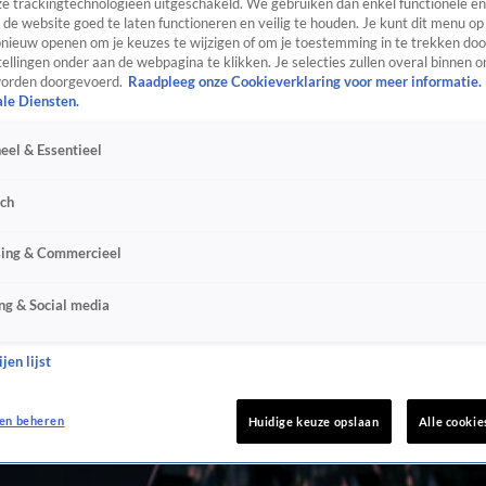
e trackingtechnologieën uitgeschakeld. We gebruiken dan enkel functionele en
de website goed te laten functioneren en veilig te houden. Je kunt dit menu op
ieuw openen om je keuzes te wijzigen of om je toestemming in te trekken door
ellingen onder aan de webpagina te klikken. Je selecties zullen overal binnen o
orden doorgevoerd.
Raadpleeg onze Cookieverklaring voor meer informatie.
ale Diensten.
eel & Essentieel
sch
sing & Commercieel
ng & Social media
jen lijst
en beheren
Huidige keuze opslaan
Alle cookie