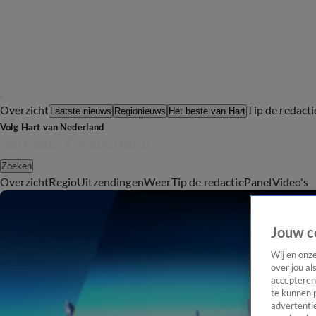
Overzicht
Tip de redacti
Laatste nieuws
Regionieuws
Het beste van Hart
Volg Hart van Nederland
Zoeken
Overzicht
Regio
Uitzendingen
Weer
Tip de redactie
Panel
Video's
Jouw c
Wij en onz
over jou al
accepteren
te kunnen 
advertentie