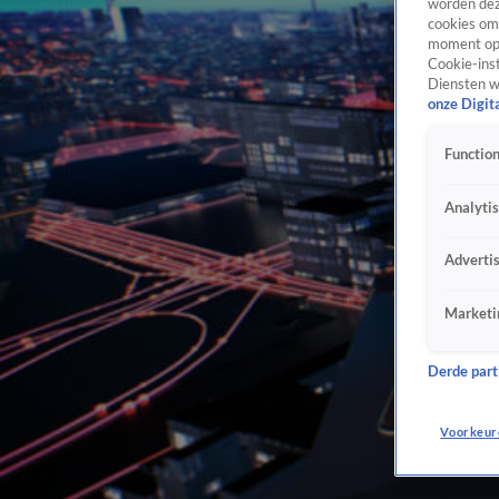
worden dez
cookies om 
moment opn
Cookie-inst
Diensten w
onze Digit
Function
Analyti
Adverti
Marketi
Derde parti
Voorkeur