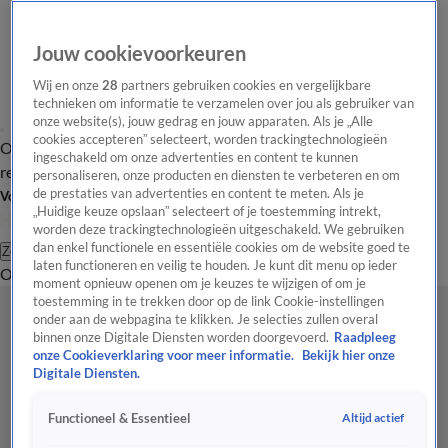
Jouw cookievoorkeuren
Wij en onze
28
partners gebruiken cookies en vergelijkbare
technieken om informatie te verzamelen over jou als gebruiker van
onze website(s), jouw gedrag en jouw apparaten. Als je „Alle
cookies accepteren” selecteert, worden trackingtechnologieën
Overzicht
Tip de
Laatste nieuws
Regionieuws
Het beste van Hart
ingeschakeld om onze advertenties en content te kunnen
redactie
personaliseren, onze producten en diensten te verbeteren en om
de prestaties van advertenties en content te meten. Als je
Volg Hart van Nederland
„Huidige keuze opslaan” selecteert of je toestemming intrekt,
worden deze trackingtechnologieën uitgeschakeld. We gebruiken
dan enkel functionele en essentiële cookies om de website goed te
Zoeken
laten functioneren en veilig te houden. Je kunt dit menu op ieder
Overzicht
Regio
Uitzendingen
Weer
Tip de redactie
Panel
Video's
moment opnieuw openen om je keuzes te wijzigen of om je
toestemming in te trekken door op de link Cookie-instellingen
onder aan de webpagina te klikken. Je selecties zullen overal
binnen onze Digitale Diensten worden doorgevoerd.
Raadpleeg
onze Cookieverklaring voor meer informatie.
Bekijk hier onze
Digitale Diensten.
Altijd actief
Functioneel & Essentieel