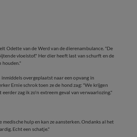
ertelt Odette van de Werd van de dierenambulance. "De
jtende vloeistof." Her dier heeft last van schurft en de
en houden."
 is inmiddels overgeplaatst naar een opvang in
ker Ernie schrok toen ze de hond zag: "We krijgen
 eerder zag ik zo'n extreem geval van verwaarlozing."
ze medische hulp en kan ze aansterken. Ondanks al het
ardig. Echt een schatje."