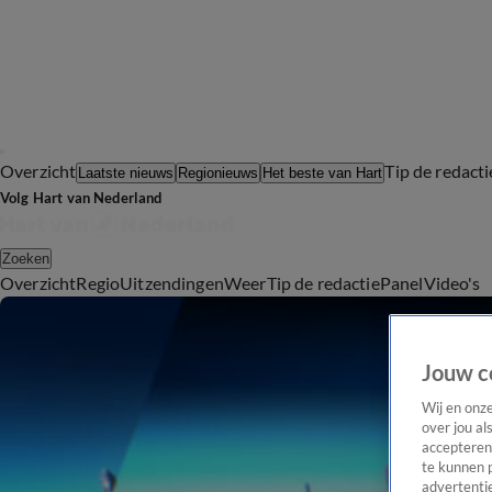
Overzicht
Tip de redacti
Laatste nieuws
Regionieuws
Het beste van Hart
Volg Hart van Nederland
Zoeken
Overzicht
Regio
Uitzendingen
Weer
Tip de redactie
Panel
Video's
Jouw c
Wij en onz
over jou al
accepteren
te kunnen 
advertentie