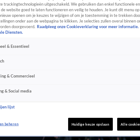
e trackingtechnologieën uitgeschakeld. We gebruiken dan enkel functionele en
de website goed te laten functioneren en veilig te houden. Je kunt dit menu op
ieuw openen om je keuzes te wijzigen of om je toestemming in te trekken door
ellingen onder aan de webpagina te klikken. Je selecties zullen overal binnen o
orden doorgevoerd.
Raadpleeg onze Cookieverklaring voor meer informatie.
ale Diensten.
eel & Essentieel
sch
sing & Commercieel
ng & Social media
jen lijst
en beheren
Huidige keuze opslaan
Alle cookie