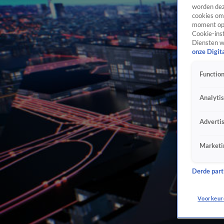
worden dez
cookies om 
moment opn
Cookie-inst
Diensten w
onze Digit
Function
Analyti
Adverti
Marketi
Derde parti
Voorkeur