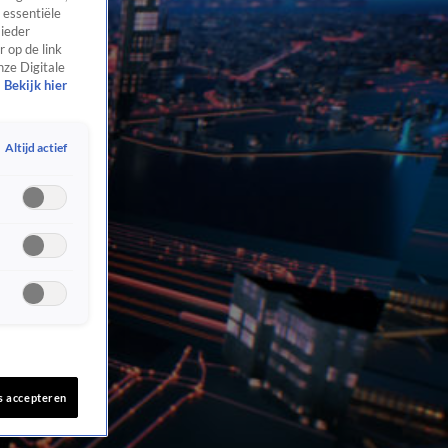
 essentiële
 ieder
 op de link
nze Digitale
Bekijk hier
Altijd actief
s accepteren