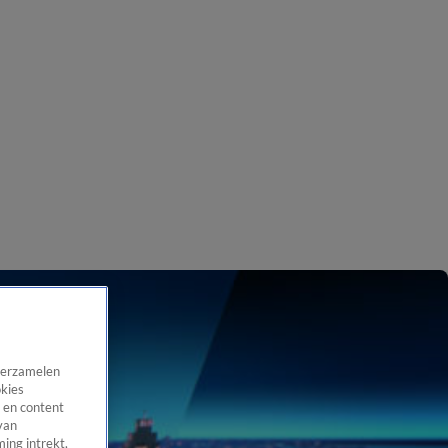
 verzamelen
okies
 en content
van
ing intrekt,