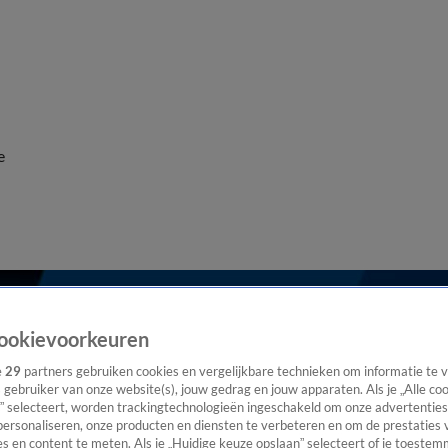
e
ookievoorkeuren
e
29
partners gebruiken cookies en vergelijkbare technieken om informatie te
s gebruiker van onze website(s), jouw gedrag en jouw apparaten. Als je „Alle co
” selecteert, worden trackingtechnologieën ingeschakeld om onze advertenties
personaliseren, onze producten en diensten te verbeteren en om de prestaties 
s en content te meten. Als je „Huidige keuze opslaan” selecteert of je toestemm