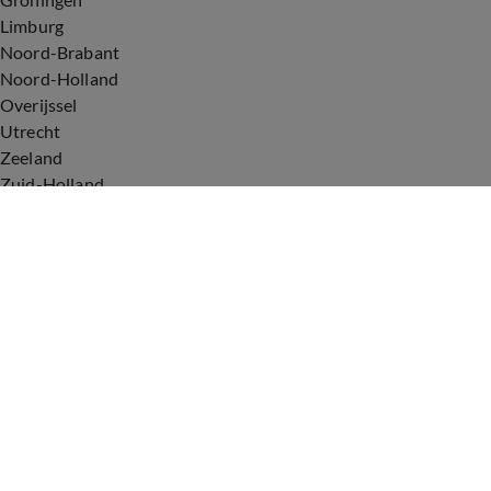
Limburg
Noord-Brabant
Noord-Holland
Overijssel
Utrecht
Zeeland
Zuid-Holland
Voorwaarden
Over ons
Privacyverklaring
Gebruiksvoorwaarden
Cookieverklaring
Digitale diensten
Cookie instellingen
Upod & Talpa Network
Adverteren
Vacatures
Publieksservice