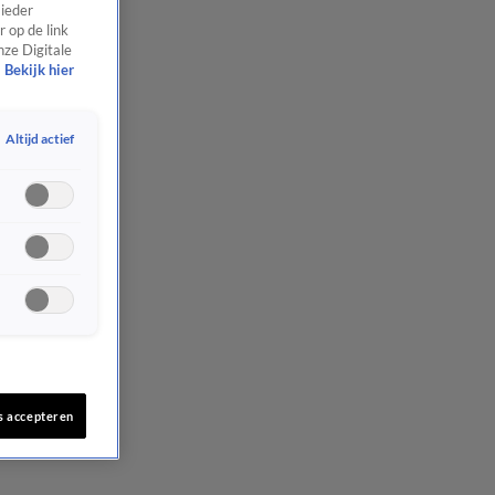
 ieder
 op de link
nze Digitale
Bekijk hier
Altijd actief
s accepteren