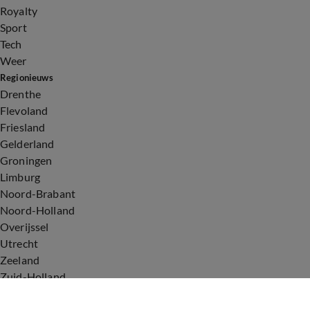
Royalty
Sport
Tech
Weer
Regionieuws
Drenthe
Flevoland
Friesland
Gelderland
Groningen
Limburg
Noord-Brabant
Noord-Holland
Overijssel
Utrecht
Zeeland
Zuid-Holland
Voorwaarden
Over ons