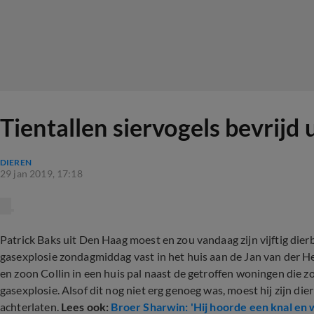
Tientallen siervogels bevrijd
DIEREN
29 jan 2019, 17:18
Patrick Baks uit Den Haag moest en zou vandaag zijn vijftig dier
gasexplosie zondagmiddag vast in het huis aan de Jan van der H
en zoon Collin in een huis pal naast de getroffen woningen die
gasexplosie. Alsof dit nog niet erg genoeg was, moest hij zijn dier
achterlaten.
Lees ook:
Broer Sharwin: 'Hij hoorde een knal en 