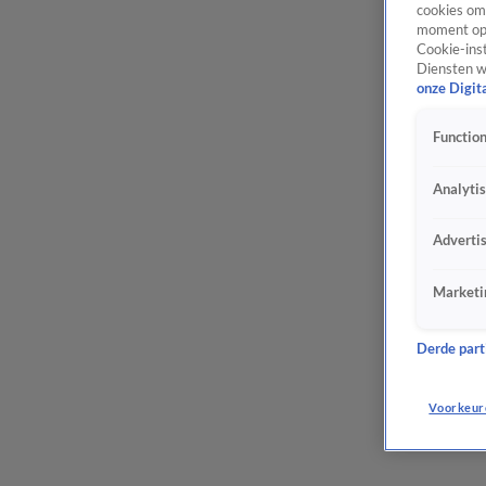
cookies om 
moment opn
Cookie-inst
Diensten w
onze Digit
Function
Analyti
Adverti
Marketi
Derde parti
Voorkeur