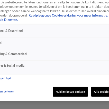
de website goed te laten functioneren en veilig te houden. Je kunt dit menu op
ieuw openen om je keuzes te wijzigen of om je toestemming in te trekken door
ellingen onder aan de webpagina te klikken. Je selecties zullen overal binnen o
orden doorgevoerd.
Raadpleeg onze Cookieverklaring voor meer informatie.
ale Diensten.
eel & Essentieel
sch
sing & Commercieel
ng & Social media
jen lijst
en beheren
Huidige keuze opslaan
Alle cookie