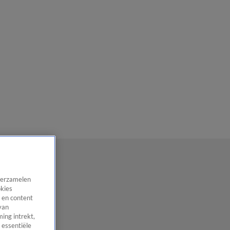
 verzamelen
okies
 en content
van
ing intrekt,
 essentiële