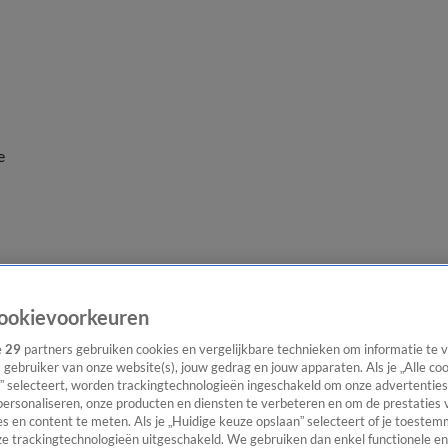
e
ookievoorkeuren
e
29
partners gebruiken cookies en vergelijkbare technieken om informatie te
s gebruiker van onze website(s), jouw gedrag en jouw apparaten. Als je „Alle co
” selecteert, worden trackingtechnologieën ingeschakeld om onze advertenties
personaliseren, onze producten en diensten te verbeteren en om de prestaties 
s en content te meten. Als je „Huidige keuze opslaan” selecteert of je toestemm
e trackingtechnologieën uitgeschakeld. We gebruiken dan enkel functionele en