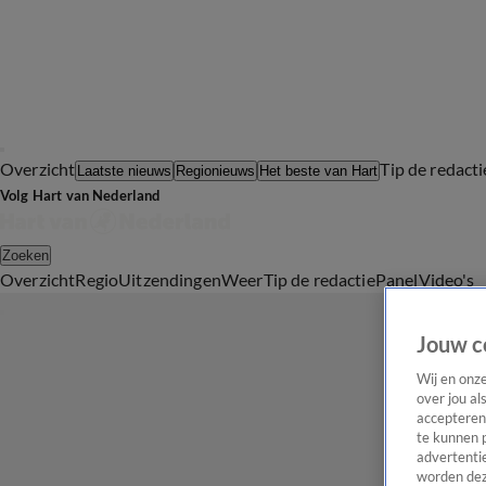
Overzicht
Tip de redacti
Laatste nieuws
Regionieuws
Het beste van Hart
Volg Hart van Nederland
Zoeken
Overzicht
Regio
Uitzendingen
Weer
Tip de redactie
Panel
Video's
Jouw c
Wij en onz
over jou al
accepteren
te kunnen 
advertentie
worden dez