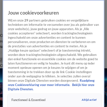
Jouw cookievoorkeuren
Wij en onze
29
partners gebruiken cookies en vergelijkbare
technieken om informatie te verzamelen over jou als gebruiker van
onze website(s), jouw gedrag en jouw apparaten. Als je „Alle
cookies accepteren” selecteert, worden trackingtechnologieën
Overzicht
Tip de
Laatste nieuws
Regionieuws
Het beste van Hart
ingeschakeld om onze advertenties en content te kunnen
redactie
personaliseren, onze producten en diensten te verbeteren en om
de prestaties van advertenties en content te meten. Als je
Volg Hart van Nederland
„Huidige keuze opslaan” selecteert of je toestemming intrekt,
worden deze trackingtechnologieën uitgeschakeld. We gebruiken
dan enkel functionele en essentiële cookies om de website goed te
Zoeken
laten functioneren en veilig te houden. Je kunt dit menu op ieder
Overzicht
Regio
Uitzendingen
Weer
Tip de redactie
Panel
Video's
moment opnieuw openen om je keuzes te wijzigen of om je
toestemming in te trekken door op de link Cookie-instellingen
onder aan de webpagina te klikken. Je selecties zullen overal
binnen onze Digitale Diensten worden doorgevoerd.
Raadpleeg
onze Cookieverklaring voor meer informatie.
Bekijk hier onze
Digitale Diensten.
Altijd actief
Functioneel & Essentieel