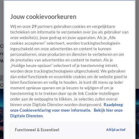
Jouw cookievoorkeuren
Wij en onze
29
partners gebruiken cookies en vergelijkbare
technieken om informatie te verzamelen over jou als gebruiker van
onze website(s), jouw gedrag en jouw apparaten. Als je „Alle
cookies accepteren” selecteert, worden trackingtechnologieën
Overzicht
Tip de
Laatste nieuws
Regionieuws
Het beste van Hart
ingeschakeld om onze advertenties en content te kunnen
redactie
personaliseren, onze producten en diensten te verbeteren en om
de prestaties van advertenties en content te meten. Als je
Volg Hart van Nederland
„Huidige keuze opslaan” selecteert of je toestemming intrekt,
worden deze trackingtechnologieën uitgeschakeld. We gebruiken
dan enkel functionele en essentiële cookies om de website goed te
Zoeken
laten functioneren en veilig te houden. Je kunt dit menu op ieder
Overzicht
Regio
Uitzendingen
Weer
Tip de redactie
Panel
Video's
moment opnieuw openen om je keuzes te wijzigen of om je
toestemming in te trekken door op de link Cookie-instellingen
onder aan de webpagina te klikken. Je selecties zullen overal
binnen onze Digitale Diensten worden doorgevoerd.
Raadpleeg
onze Cookieverklaring voor meer informatie.
Bekijk hier onze
Digitale Diensten.
Altijd actief
Functioneel & Essentieel