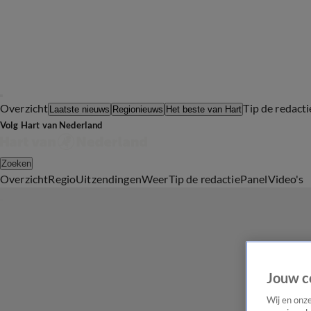
Overzicht
Tip de redacti
Laatste nieuws
Regionieuws
Het beste van Hart
Volg Hart van Nederland
Zoeken
Overzicht
Regio
Uitzendingen
Weer
Tip de redactie
Panel
Video's
Jouw c
Wij en onz