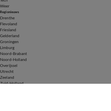
Weer
Regionieuws
Drenthe
Flevoland
Friesland
Gelderland
Groningen
Limburg
Noord-Brabant
Noord-Holland
Overijssel
Utrecht
Zeeland
Zuid-Holland
Voorwaarden
Over ons
Privacyverklaring
Gebruiksvoorwaarden