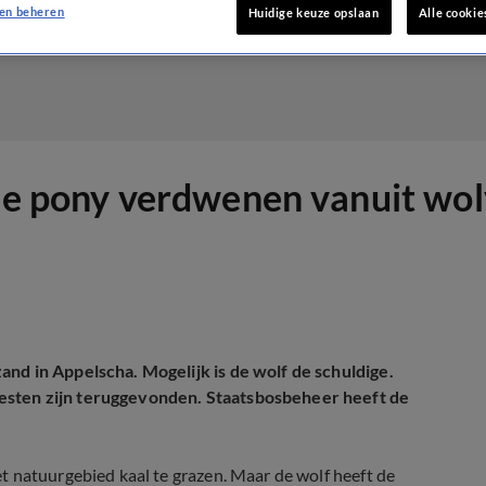
en beheren
Huidige keuze opslaan
Alle cookie
 pony verdwenen vanuit wol
nd in Appelscha. Mogelijk is de wolf de schuldige.
esten zijn teruggevonden. Staatsbosbeheer heeft de
t natuurgebied kaal te grazen. Maar de wolf heeft de