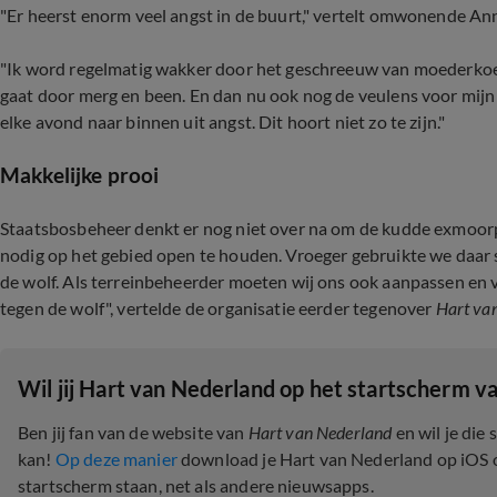
"Er heerst enorm veel angst in de buurt," vertelt omwonende An
"Ik word regelmatig wakker door het geschreeuw van moederkoeie
gaat door merg en been. En dan nu ook nog de veulens voor mijn 
elke avond naar binnen uit angst. Dit hoort niet zo te zijn."
Makkelijke prooi
Staatsbosbeheer denkt er nog niet over na om de kudde exmoorpo
nodig op het gebied open te houden. Vroeger gebruikte we daar s
de wolf. Als terreinbeheerder moeten wij ons ook aanpassen en v
tegen de wolf", vertelde de organisatie eerder tegenover
Hart va
Wil jij Hart van Nederland op het startscherm va
Ben jij fan van de website van
Hart van Nederland
en wil je die
kan!
Op deze manier
download je Hart van Nederland op iOS of 
startscherm staan, net als andere nieuwsapps.