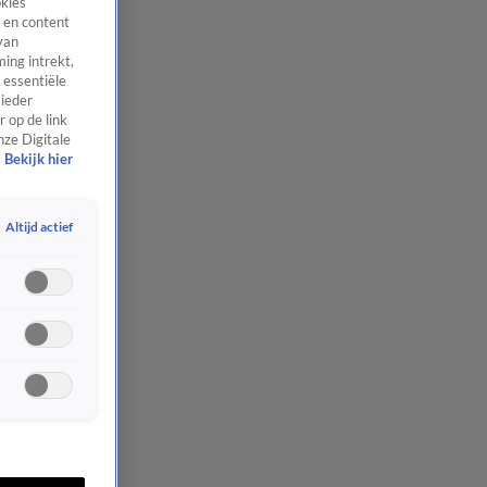
okies
 en content
van
ing intrekt,
 essentiële
 ieder
 op de link
nze Digitale
Bekijk hier
Altijd actief