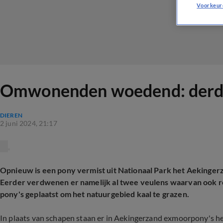
Voorkeur
Omwonenden woedend: derde
DIEREN
2 juni 2024, 21:17
Opnieuw is een pony vermist uit Nationaal Park het Aekingerza
Eerder verdwenen er namelijk al twee veulens waarvan ook r
pony's geplaatst om het natuurgebied kaal te grazen.
In plaats van schapen staan er in Aekingerzand exmoorpony's he