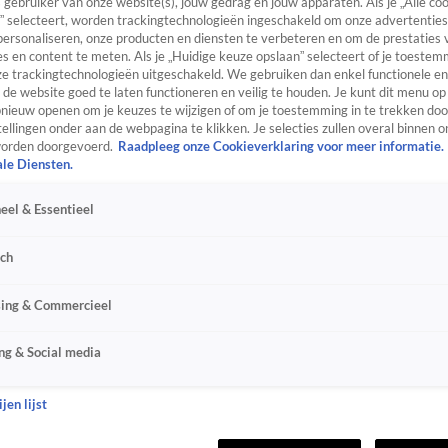
s gebruiker van onze website(s), jouw gedrag en jouw apparaten. Als je „Alle co
” selecteert, worden trackingtechnologieën ingeschakeld om onze advertenties
personaliseren, onze producten en diensten te verbeteren en om de prestaties 
s en content te meten. Als je „Huidige keuze opslaan” selecteert of je toestemm
e trackingtechnologieën uitgeschakeld. We gebruiken dan enkel functionele en
de website goed te laten functioneren en veilig te houden. Je kunt dit menu op
ieuw openen om je keuzes te wijzigen of om je toestemming in te trekken door
ellingen onder aan de webpagina te klikken. Je selecties zullen overal binnen o
orden doorgevoerd.
Raadpleeg onze Cookieverklaring voor meer informatie.
ale Diensten.
eel & Essentieel
sch
sing & Commercieel
ng & Social media
jen lijst