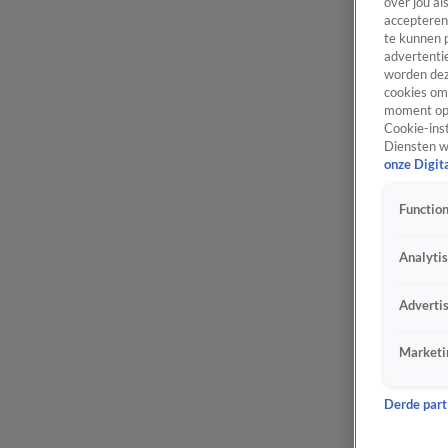
over jou al
accepteren
te kunnen 
advertentie
worden dez
cookies om 
moment opn
Cookie-inst
Diensten w
onze Digit
Function
Analyti
Adverti
Marketi
Derde parti