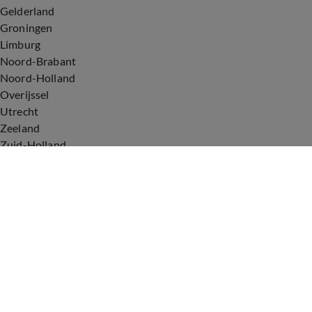
Gelderland
Groningen
Limburg
Noord-Brabant
Noord-Holland
Overijssel
Utrecht
Zeeland
Zuid-Holland
Voorwaarden
Over ons
Privacyverklaring
Gebruiksvoorwaarden
Cookieverklaring
Digitale diensten
Cookie instellingen
Upod & Talpa Network
Adverteren
Vacatures