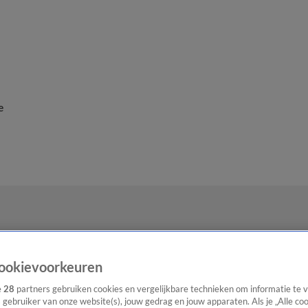
e
ookievoorkeuren
e
28
partners gebruiken cookies en vergelijkbare technieken om informatie te
s gebruiker van onze website(s), jouw gedrag en jouw apparaten. Als je „Alle co