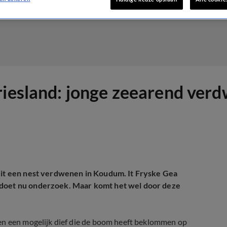
riesland: jonge zeearend verd
 uit een nest verdwenen in Koudum. It Fryske Gea
 doet nu onderzoek. Maar komt het wel door deze
ken een mogelijk dief die de boom heeft beklommen op