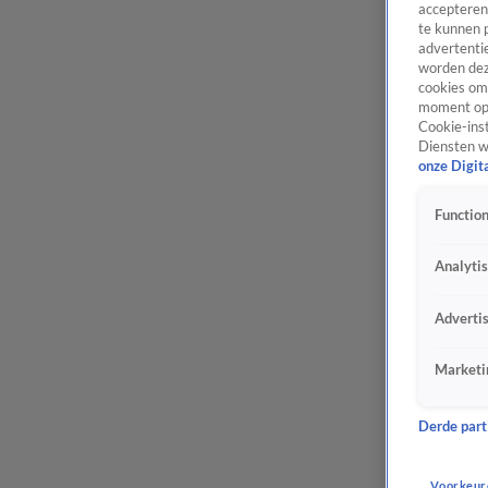
accepteren
te kunnen 
advertentie
worden dez
cookies om 
moment opn
Cookie-inst
Diensten w
onze Digit
Function
Analyti
Adverti
Marketi
Derde parti
Voorkeur