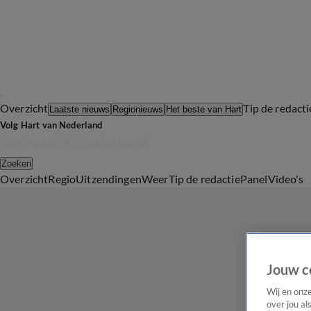
Overzicht
Tip de redacti
Laatste nieuws
Regionieuws
Het beste van Hart
Volg Hart van Nederland
Zoeken
Overzicht
Regio
Uitzendingen
Weer
Tip de redactie
Panel
Video's
Jouw c
Wij en onz
over jou al