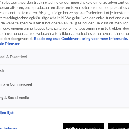
” selecteert, worden trackingtechnologieën ingeschakeld om onze advertenties
personaliseren, onze producten en diensten te verbeteren en om de prestaties 
s en content te meten. Als je „Huidige keuze opslaan” selecteert of je toestemm
e trackingtechnologieën uitgeschakeld. We gebruiken dan enkel functionele en
de website goed te laten functioneren en veilig te houden. Je kunt dit menu op
ieuw openen om je keuzes te wijzigen of om je toestemming in te trekken door
ellingen onder aan de webpagina te klikken. Je selecties zullen overal binnen o
orden doorgevoerd.
Raadpleeg onze Cookieverklaring voor meer informatie.
ale Diensten.
eel & Essentieel
sch
sing & Commercieel
ng & Social media
jen lijst
en beheren
Huidige keuze opslaan
Alle cookie