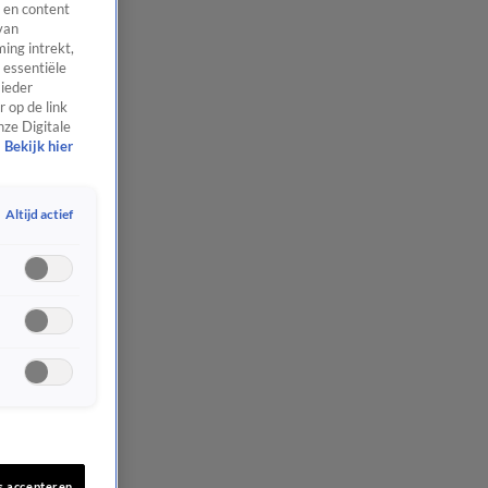
 en content
van
ing intrekt,
 essentiële
 ieder
 op de link
nze Digitale
Bekijk hier
Altijd actief
s accepteren