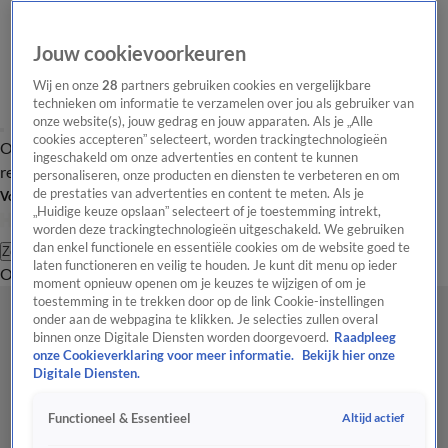
Jouw cookievoorkeuren
Wij en onze
28
partners gebruiken cookies en vergelijkbare
technieken om informatie te verzamelen over jou als gebruiker van
onze website(s), jouw gedrag en jouw apparaten. Als je „Alle
cookies accepteren” selecteert, worden trackingtechnologieën
Overzicht
Tip de
Laatste nieuws
Regionieuws
Het beste van Hart
ingeschakeld om onze advertenties en content te kunnen
redactie
personaliseren, onze producten en diensten te verbeteren en om
de prestaties van advertenties en content te meten. Als je
Volg Hart van Nederland
„Huidige keuze opslaan” selecteert of je toestemming intrekt,
worden deze trackingtechnologieën uitgeschakeld. We gebruiken
dan enkel functionele en essentiële cookies om de website goed te
Zoeken
laten functioneren en veilig te houden. Je kunt dit menu op ieder
Overzicht
Regio
Uitzendingen
Weer
Tip de redactie
Panel
Video's
moment opnieuw openen om je keuzes te wijzigen of om je
toestemming in te trekken door op de link Cookie-instellingen
onder aan de webpagina te klikken. Je selecties zullen overal
binnen onze Digitale Diensten worden doorgevoerd.
Raadpleeg
onze Cookieverklaring voor meer informatie.
Bekijk hier onze
Digitale Diensten.
Altijd actief
Functioneel & Essentieel