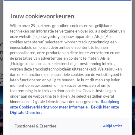
Jouw cookievoorkeuren
Wij en onze
29
partners gebruiken cookies en vergelijkbare
technieken om informatie te verzamelen over jou als gebruiker van
onze website(s), jouw gedrag en jouw apparaten. Als je „Alle
cookies accepteren” selecteert, worden trackingtechnologieën
Overzicht
Tip de
Laatste nieuws
Regionieuws
Het beste van Hart
ingeschakeld om onze advertenties en content te kunnen
redactie
personaliseren, onze producten en diensten te verbeteren en om
de prestaties van advertenties en content te meten. Als je
Volg Hart van Nederland
„Huidige keuze opslaan” selecteert of je toestemming intrekt,
worden deze trackingtechnologieën uitgeschakeld. We gebruiken
dan enkel functionele en essentiële cookies om de website goed te
Zoeken
laten functioneren en veilig te houden. Je kunt dit menu op ieder
Overzicht
Regio
Uitzendingen
Weer
Tip de redactie
Panel
Video's
moment opnieuw openen om je keuzes te wijzigen of om je
toestemming in te trekken door op de link Cookie-instellingen
onder aan de webpagina te klikken. Je selecties zullen overal
binnen onze Digitale Diensten worden doorgevoerd.
Raadpleeg
onze Cookieverklaring voor meer informatie.
Bekijk hier onze
Digitale Diensten.
Altijd actief
Functioneel & Essentieel