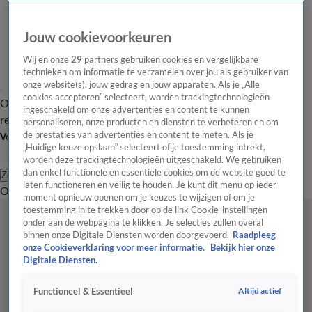
Jouw cookievoorkeuren
Wij en onze
29
partners gebruiken cookies en vergelijkbare
technieken om informatie te verzamelen over jou als gebruiker van
onze website(s), jouw gedrag en jouw apparaten. Als je „Alle
cookies accepteren” selecteert, worden trackingtechnologieën
Overzicht
Tip de
Laatste nieuws
Regionieuws
Het beste van Hart
ingeschakeld om onze advertenties en content te kunnen
redactie
personaliseren, onze producten en diensten te verbeteren en om
de prestaties van advertenties en content te meten. Als je
Volg Hart van Nederland
„Huidige keuze opslaan” selecteert of je toestemming intrekt,
worden deze trackingtechnologieën uitgeschakeld. We gebruiken
dan enkel functionele en essentiële cookies om de website goed te
Zoeken
laten functioneren en veilig te houden. Je kunt dit menu op ieder
Overzicht
Regio
Uitzendingen
Weer
Tip de redactie
Panel
Video's
moment opnieuw openen om je keuzes te wijzigen of om je
toestemming in te trekken door op de link Cookie-instellingen
onder aan de webpagina te klikken. Je selecties zullen overal
binnen onze Digitale Diensten worden doorgevoerd.
Raadpleeg
onze Cookieverklaring voor meer informatie.
Bekijk hier onze
Digitale Diensten.
Altijd actief
Functioneel & Essentieel