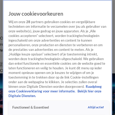
Jouw cookievoorkeuren
Wij en onze
28
partners gebruiken cookies en vergelijkbare
technieken om informatie te verzamelen over jou als gebruiker van
onze website(s), jouw gedrag en jouw apparaten. Als je „Alle
cookies accepteren” selecteert, worden trackingtechnologieën
Overzicht
Tip de
Laatste nieuws
Regionieuws
Het beste van Hart
ingeschakeld om onze advertenties en content te kunnen
redactie
personaliseren, onze producten en diensten te verbeteren en om
de prestaties van advertenties en content te meten. Als je
Volg Hart van Nederland
„Huidige keuze opslaan” selecteert of je toestemming intrekt,
worden deze trackingtechnologieën uitgeschakeld. We gebruiken
dan enkel functionele en essentiële cookies om de website goed te
Zoeken
laten functioneren en veilig te houden. Je kunt dit menu op ieder
Overzicht
Regio
Uitzendingen
Weer
Tip de redactie
Panel
Video's
moment opnieuw openen om je keuzes te wijzigen of om je
toestemming in te trekken door op de link Cookie-instellingen
onder aan de webpagina te klikken. Je selecties zullen overal
binnen onze Digitale Diensten worden doorgevoerd.
Raadpleeg
onze Cookieverklaring voor meer informatie.
Bekijk hier onze
Digitale Diensten.
Altijd actief
Functioneel & Essentieel