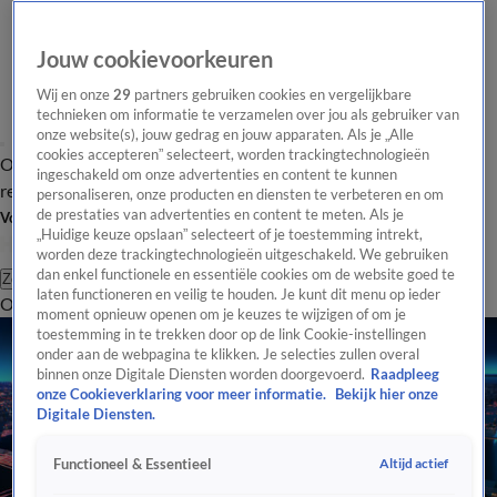
Jouw cookievoorkeuren
Wij en onze
29
partners gebruiken cookies en vergelijkbare
technieken om informatie te verzamelen over jou als gebruiker van
onze website(s), jouw gedrag en jouw apparaten. Als je „Alle
cookies accepteren” selecteert, worden trackingtechnologieën
Overzicht
Tip de
Laatste nieuws
Regionieuws
Het beste van Hart
ingeschakeld om onze advertenties en content te kunnen
redactie
personaliseren, onze producten en diensten te verbeteren en om
de prestaties van advertenties en content te meten. Als je
Volg Hart van Nederland
„Huidige keuze opslaan” selecteert of je toestemming intrekt,
worden deze trackingtechnologieën uitgeschakeld. We gebruiken
dan enkel functionele en essentiële cookies om de website goed te
Zoeken
laten functioneren en veilig te houden. Je kunt dit menu op ieder
Overzicht
Regio
Uitzendingen
Weer
Tip de redactie
Panel
Video's
moment opnieuw openen om je keuzes te wijzigen of om je
toestemming in te trekken door op de link Cookie-instellingen
onder aan de webpagina te klikken. Je selecties zullen overal
binnen onze Digitale Diensten worden doorgevoerd.
Raadpleeg
onze Cookieverklaring voor meer informatie.
Bekijk hier onze
Digitale Diensten.
Altijd actief
Functioneel & Essentieel