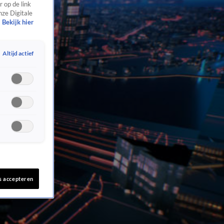
 op de link
nze Digitale
Bekijk hier
Altijd actief
s accepteren