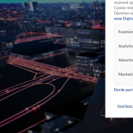
moment opn
Cookie-inst
Diensten w
onze Digit
Function
Analyti
Adverti
Marketi
Derde parti
Voorkeur