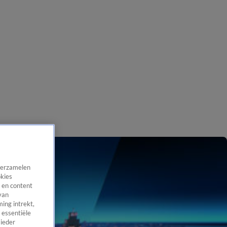
 verzamelen
okies
 en content
van
ing intrekt,
 essentiële
 ieder