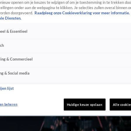
ieuw openen om je keuzes te wijzigen of om je toestemming in te trekken door
ellingen onder aan de webpagina te klikken. Je selecties zullen overal binnen o
orden doorgevoerd.
Raadpleeg onze Cookieverklaring voor meer informatie.
ale Diensten.
eel & Essentieel
sch
sing & Commercieel
ng & Social media
jen lijst
en beheren
Huidige keuze opslaan
Alle cookie