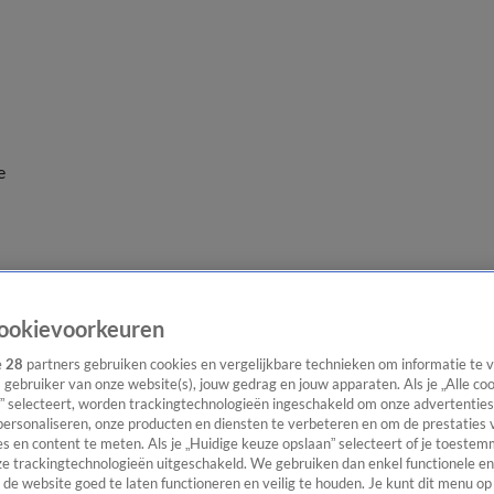
e
ookievoorkeuren
e
28
partners gebruiken cookies en vergelijkbare technieken om informatie te
s gebruiker van onze website(s), jouw gedrag en jouw apparaten. Als je „Alle co
” selecteert, worden trackingtechnologieën ingeschakeld om onze advertenties
personaliseren, onze producten en diensten te verbeteren en om de prestaties 
s en content te meten. Als je „Huidige keuze opslaan” selecteert of je toestemm
e trackingtechnologieën uitgeschakeld. We gebruiken dan enkel functionele en
de website goed te laten functioneren en veilig te houden. Je kunt dit menu op