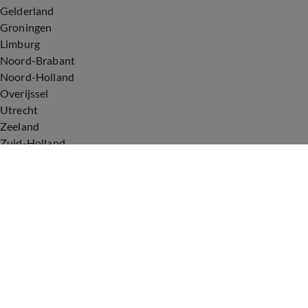
Gelderland
Groningen
Limburg
Noord-Brabant
Noord-Holland
Overijssel
Utrecht
Zeeland
Zuid-Holland
Voorwaarden
Over ons
Privacyverklaring
Gebruiksvoorwaarden
Cookieverklaring
Digitale diensten
Cookie instellingen
Upod & Talpa Network
Adverteren
Vacatures