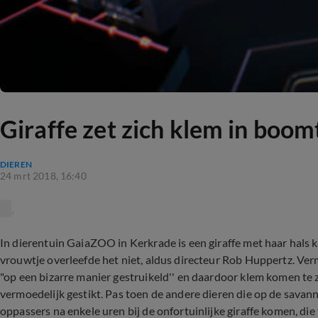
Giraffe zet zich klem in boom
DIEREN
24 mrt 2018, 16:40
In dierentuin GaiaZOO in Kerkrade is een giraffe met haar hals 
vrouwtje overleefde het niet, aldus directeur Rob Huppertz. Verm
"op een bizarre manier gestruikeld'' en daardoor klem komen te zi
vermoedelijk gestikt. Pas toen de andere dieren die op de sava
oppassers na enkele uren bij de onfortuinlijke giraffe komen, die