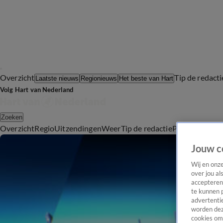
Overzicht
Tip de redacti
Laatste nieuws
Regionieuws
Het beste van Hart
Volg Hart van Nederland
Zoeken
Overzicht
Regio
Uitzendingen
Weer
Tip de redactie
Panel
Video's
Jouw c
Wij en onz
over jou al
accepteren
te kunnen 
advertentie
worden dez
cookies om 