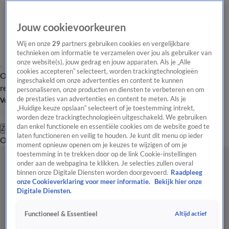
Jouw cookievoorkeuren
Wij en onze
29
partners gebruiken cookies en vergelijkbare
technieken om informatie te verzamelen over jou als gebruiker van
onze website(s), jouw gedrag en jouw apparaten. Als je „Alle
cookies accepteren” selecteert, worden trackingtechnologieën
Overzicht
Tip de
Laatste nieuws
Regionieuws
Het beste van Hart
ingeschakeld om onze advertenties en content te kunnen
redactie
personaliseren, onze producten en diensten te verbeteren en om
de prestaties van advertenties en content te meten. Als je
Volg Hart van Nederland
„Huidige keuze opslaan” selecteert of je toestemming intrekt,
worden deze trackingtechnologieën uitgeschakeld. We gebruiken
dan enkel functionele en essentiële cookies om de website goed te
Zoeken
laten functioneren en veilig te houden. Je kunt dit menu op ieder
Overzicht
Regio
Uitzendingen
Weer
Tip de redactie
Panel
Video's
moment opnieuw openen om je keuzes te wijzigen of om je
toestemming in te trekken door op de link Cookie-instellingen
onder aan de webpagina te klikken. Je selecties zullen overal
binnen onze Digitale Diensten worden doorgevoerd.
Raadpleeg
onze Cookieverklaring voor meer informatie.
Bekijk hier onze
Digitale Diensten.
Altijd actief
Functioneel & Essentieel