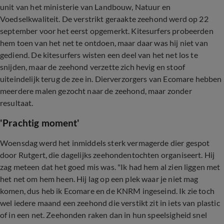
unit van het ministerie van Landbouw, Natuur en
Voedselkwaliteit. De verstrikt geraakte zeehond werd op 22
september voor het eerst opgemerkt. Kitesurfers probeerden
hem toen van het net te ontdoen, maar daar was hij niet van
gediend. De kitesurfers wisten een deel van het net los te
snijden, maar de zeehond verzette zich hevig en stoof
uiteindelijk terug de zee in. Dierverzorgers van Ecomare hebben
meerdere malen gezocht naar de zeehond, maar zonder
resultaat.
'Prachtig moment'
Woensdag werd het inmiddels sterk vermagerde dier gespot
door Rutgert, die dagelijks zeehondentochten organiseert. Hij
zag meteen dat het goed mis was. "Ik had hem al zien liggen met
het net om hem heen. Hij lag op een plek waar je niet mag
komen, dus heb ik Ecomare en de KNRM ingeseind. Ik zie toch
wel iedere maand een zeehond die verstikt zit in iets van plastic
of in een net. Zeehonden raken dan in hun speelsigheid snel