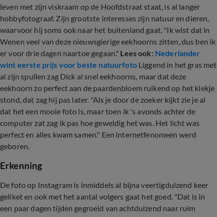
leven met zijn viskraam op de Hoofdstraat staat, is al langer
hobbyfotograaf. Zijn grootste interesses zijn natuur en dieren,
waarvoor hij soms ook naar het buitenland gaat. "Ik wist dat in
Wenen veel van deze nieuwsgierige eekhoorns zitten, dus ben ik
er voor drie dagen naartoe gegaan."
Lees ook:
Nederlander
wint eerste prijs voor beste natuurfoto
Liggend in het gras met
al zijn spullen zag Dick al snel eekhoorns, maar dat deze
eekhoorn zo perfect aan de paardenbloem ruikend op het kiekje
stond, dat zag hij pas later. "Als je door de zoeker kijkt zie je al
dat het een mooie foto is, maar toen ik 's avonds achter de
computer zat zag ik pas hoe geweldig het was. Het licht was
perfect en alles kwam samen." Een internetfenomeen werd
geboren.
Erkenning
De foto op Instagram is inmiddels al bijna veertigduizend keer
geliket en ook met het aantal volgers gaat het goed. "Dat is in
een paar dagen tijden gegroeid van achtduizend naar ruim