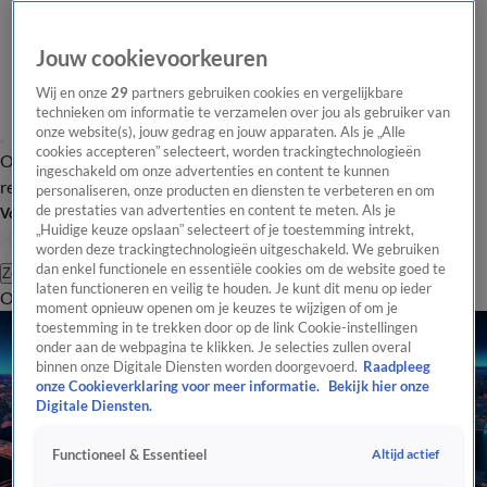
Jouw cookievoorkeuren
Wij en onze
29
partners gebruiken cookies en vergelijkbare
technieken om informatie te verzamelen over jou als gebruiker van
onze website(s), jouw gedrag en jouw apparaten. Als je „Alle
cookies accepteren” selecteert, worden trackingtechnologieën
Overzicht
Tip de
Laatste nieuws
Regionieuws
Het beste van Hart
ingeschakeld om onze advertenties en content te kunnen
redactie
personaliseren, onze producten en diensten te verbeteren en om
de prestaties van advertenties en content te meten. Als je
Volg Hart van Nederland
„Huidige keuze opslaan” selecteert of je toestemming intrekt,
worden deze trackingtechnologieën uitgeschakeld. We gebruiken
dan enkel functionele en essentiële cookies om de website goed te
Zoeken
laten functioneren en veilig te houden. Je kunt dit menu op ieder
Overzicht
Regio
Uitzendingen
Weer
Tip de redactie
Panel
Video's
moment opnieuw openen om je keuzes te wijzigen of om je
toestemming in te trekken door op de link Cookie-instellingen
onder aan de webpagina te klikken. Je selecties zullen overal
binnen onze Digitale Diensten worden doorgevoerd.
Raadpleeg
onze Cookieverklaring voor meer informatie.
Bekijk hier onze
Digitale Diensten.
Altijd actief
Functioneel & Essentieel