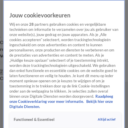
Jouw cookievoorkeuren
Wij en onze
28
partners gebruiken cookies en vergelijkbare
technieken om informatie te verzamelen over jou als gebruiker van
onze website(s), jouw gedrag en jouw apparaten. Als je „Alle
cookies accepteren” selecteert, worden trackingtechnologieën
Overzicht
Tip de
Laatste nieuws
Regionieuws
Het beste van Hart
ingeschakeld om onze advertenties en content te kunnen
redactie
personaliseren, onze producten en diensten te verbeteren en om
de prestaties van advertenties en content te meten. Als je
Volg Hart van Nederland
„Huidige keuze opslaan” selecteert of je toestemming intrekt,
worden deze trackingtechnologieën uitgeschakeld. We gebruiken
dan enkel functionele en essentiële cookies om de website goed te
Zoeken
laten functioneren en veilig te houden. Je kunt dit menu op ieder
Overzicht
Regio
Uitzendingen
Weer
Tip de redactie
Panel
Video's
moment opnieuw openen om je keuzes te wijzigen of om je
toestemming in te trekken door op de link Cookie-instellingen
onder aan de webpagina te klikken. Je selecties zullen overal
binnen onze Digitale Diensten worden doorgevoerd.
Raadpleeg
onze Cookieverklaring voor meer informatie.
Bekijk hier onze
Digitale Diensten.
Altijd actief
Functioneel & Essentieel