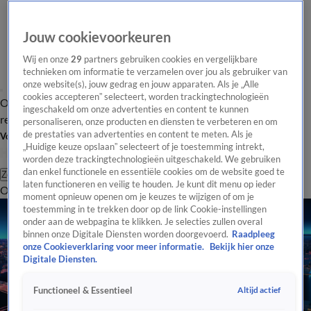
Jouw cookievoorkeuren
Wij en onze
29
partners gebruiken cookies en vergelijkbare
technieken om informatie te verzamelen over jou als gebruiker van
onze website(s), jouw gedrag en jouw apparaten. Als je „Alle
cookies accepteren” selecteert, worden trackingtechnologieën
Overzicht
Tip de
Laatste nieuws
Regionieuws
Het beste van Hart
ingeschakeld om onze advertenties en content te kunnen
redactie
personaliseren, onze producten en diensten te verbeteren en om
de prestaties van advertenties en content te meten. Als je
Volg Hart van Nederland
„Huidige keuze opslaan” selecteert of je toestemming intrekt,
worden deze trackingtechnologieën uitgeschakeld. We gebruiken
dan enkel functionele en essentiële cookies om de website goed te
Zoeken
laten functioneren en veilig te houden. Je kunt dit menu op ieder
Overzicht
Regio
Uitzendingen
Weer
Tip de redactie
Panel
Video's
moment opnieuw openen om je keuzes te wijzigen of om je
toestemming in te trekken door op de link Cookie-instellingen
onder aan de webpagina te klikken. Je selecties zullen overal
binnen onze Digitale Diensten worden doorgevoerd.
Raadpleeg
onze Cookieverklaring voor meer informatie.
Bekijk hier onze
Digitale Diensten.
Altijd actief
Functioneel & Essentieel