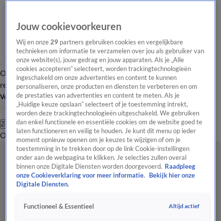
Jouw cookievoorkeuren
Wij en onze
29
partners gebruiken cookies en vergelijkbare
technieken om informatie te verzamelen over jou als gebruiker van
onze website(s), jouw gedrag en jouw apparaten. Als je „Alle
cookies accepteren” selecteert, worden trackingtechnologieën
Overzicht
Tip de
Laatste nieuws
Regionieuws
Het beste van Hart
ingeschakeld om onze advertenties en content te kunnen
redactie
personaliseren, onze producten en diensten te verbeteren en om
de prestaties van advertenties en content te meten. Als je
Volg Hart van Nederland
„Huidige keuze opslaan” selecteert of je toestemming intrekt,
worden deze trackingtechnologieën uitgeschakeld. We gebruiken
dan enkel functionele en essentiële cookies om de website goed te
Zoeken
laten functioneren en veilig te houden. Je kunt dit menu op ieder
Overzicht
Regio
Uitzendingen
Weer
Tip de redactie
Panel
Video's
moment opnieuw openen om je keuzes te wijzigen of om je
toestemming in te trekken door op de link Cookie-instellingen
onder aan de webpagina te klikken. Je selecties zullen overal
binnen onze Digitale Diensten worden doorgevoerd.
Raadpleeg
onze Cookieverklaring voor meer informatie.
Bekijk hier onze
Digitale Diensten.
Altijd actief
Functioneel & Essentieel