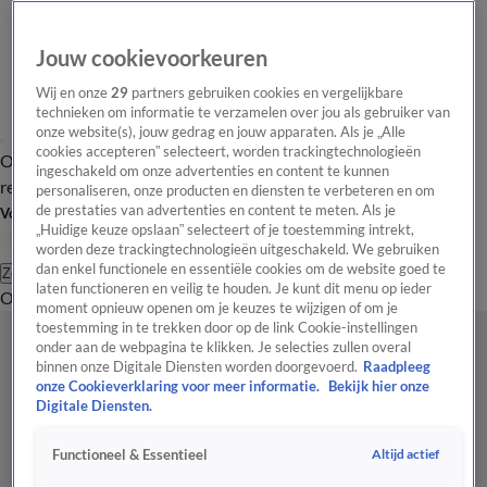
Jouw cookievoorkeuren
Wij en onze
29
partners gebruiken cookies en vergelijkbare
technieken om informatie te verzamelen over jou als gebruiker van
onze website(s), jouw gedrag en jouw apparaten. Als je „Alle
cookies accepteren” selecteert, worden trackingtechnologieën
Overzicht
Tip de
Laatste nieuws
Regionieuws
Het beste van Hart
ingeschakeld om onze advertenties en content te kunnen
redactie
personaliseren, onze producten en diensten te verbeteren en om
de prestaties van advertenties en content te meten. Als je
Volg Hart van Nederland
„Huidige keuze opslaan” selecteert of je toestemming intrekt,
worden deze trackingtechnologieën uitgeschakeld. We gebruiken
dan enkel functionele en essentiële cookies om de website goed te
Zoeken
laten functioneren en veilig te houden. Je kunt dit menu op ieder
Overzicht
Regio
Uitzendingen
Weer
Tip de redactie
Panel
Video's
moment opnieuw openen om je keuzes te wijzigen of om je
toestemming in te trekken door op de link Cookie-instellingen
onder aan de webpagina te klikken. Je selecties zullen overal
binnen onze Digitale Diensten worden doorgevoerd.
Raadpleeg
onze Cookieverklaring voor meer informatie.
Bekijk hier onze
Digitale Diensten.
Altijd actief
Functioneel & Essentieel