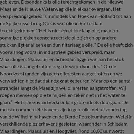
gebleven. Desondanks is olie terechtgekomen in de Nieuwe
Maas en de Nieuwe Waterweg, die in elkaar overgaan. Het
verspreidingsgebied is inmiddels van Hoek van Holland tot aan
de Spijkenisserbrug. Ook is wat olie in Rotterdam
terechtgekomen. ''Het is niet één dikke laag olie, maar op
sommige plekken concentreert de olie zich en op andere
stukken ligt er alleen een dun filterlaagje olie.’’ De olie heeft zich
vooralsnog vooral in industrieel gebied verspreid, maar
Vlaardingen, Maassluis en Schiedam liggen wel aan het stuk
waar olie is aangetroffen, zegt de woordvoerder. ''Op de
Noordzeestranden zijn geen olieresten aangetroffen en we
verwachten niet dat dat nog gaat gebeuren. Maar op een aantal
strandjes langs de Maas zijn wel olieresten aangetroffen. Wij
roepen mensen op die te mijden en zeker niet in het water te
gaan.’’ Het scheepvaartverkeer kan grotendeels doorgaan. De
meeste commerciële havens zijn in gebruik, met uitzondering
van de Wilhelminahaven en de Derde Petroleumhaven. Wel zijn
verschillende plezierhavens gesloten, waaronder in Schiedam,
Vlaardingen, Maassluis en Hoogvliet. Rond 18.00 uur wordt