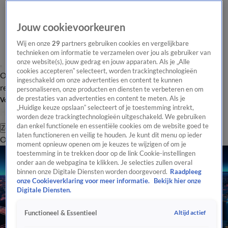
Jouw cookievoorkeuren
Wij en onze
29
partners gebruiken cookies en vergelijkbare
technieken om informatie te verzamelen over jou als gebruiker van
onze website(s), jouw gedrag en jouw apparaten. Als je „Alle
cookies accepteren” selecteert, worden trackingtechnologieën
Overzicht
Tip de
Laatste nieuws
Regionieuws
Het beste van Hart
ingeschakeld om onze advertenties en content te kunnen
redactie
personaliseren, onze producten en diensten te verbeteren en om
de prestaties van advertenties en content te meten. Als je
Volg Hart van Nederland
„Huidige keuze opslaan” selecteert of je toestemming intrekt,
worden deze trackingtechnologieën uitgeschakeld. We gebruiken
dan enkel functionele en essentiële cookies om de website goed te
Zoeken
laten functioneren en veilig te houden. Je kunt dit menu op ieder
Overzicht
Regio
Uitzendingen
Weer
Tip de redactie
Panel
Video's
moment opnieuw openen om je keuzes te wijzigen of om je
toestemming in te trekken door op de link Cookie-instellingen
onder aan de webpagina te klikken. Je selecties zullen overal
binnen onze Digitale Diensten worden doorgevoerd.
Raadpleeg
onze Cookieverklaring voor meer informatie.
Bekijk hier onze
Digitale Diensten.
Altijd actief
Functioneel & Essentieel