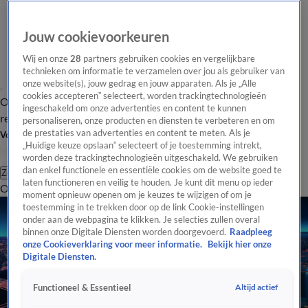
Jouw cookievoorkeuren
Wij en onze
28
partners gebruiken cookies en vergelijkbare
technieken om informatie te verzamelen over jou als gebruiker van
onze website(s), jouw gedrag en jouw apparaten. Als je „Alle
cookies accepteren” selecteert, worden trackingtechnologieën
Overzicht
Tip de
Laatste nieuws
Regionieuws
Het beste van Hart
ingeschakeld om onze advertenties en content te kunnen
redactie
personaliseren, onze producten en diensten te verbeteren en om
de prestaties van advertenties en content te meten. Als je
Volg Hart van Nederland
„Huidige keuze opslaan” selecteert of je toestemming intrekt,
worden deze trackingtechnologieën uitgeschakeld. We gebruiken
dan enkel functionele en essentiële cookies om de website goed te
Zoeken
laten functioneren en veilig te houden. Je kunt dit menu op ieder
Overzicht
Regio
Uitzendingen
Weer
Tip de redactie
Panel
Video's
moment opnieuw openen om je keuzes te wijzigen of om je
toestemming in te trekken door op de link Cookie-instellingen
onder aan de webpagina te klikken. Je selecties zullen overal
binnen onze Digitale Diensten worden doorgevoerd.
Raadpleeg
onze Cookieverklaring voor meer informatie.
Bekijk hier onze
Digitale Diensten.
Altijd actief
Functioneel & Essentieel