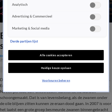
Analytisch
Advertising & Commercieel
Marketing & Social media
Besmeurde zwanen worden
Derde partijen lijst
schoongepoetst
Alle cookies accepteren
DIEREN
25 juli 2017, 18:22
Huidige keuze opslaan
De Rotterdamse opvang Vogelklas Karel Schot draait overuren.
Voorkeuren beheren
Er zijn onlangs 29 met olie besmeurde zwanen binnengebracht.
Na een periode van ‘ontstressen’ kunnen ze nu worden
schoongemaakt. Dat is van levensbelang, als de zwanen onder
de olie blijven zitten kunnen ze eraan dood gaan. In 2007 is voor
het laatst een grote groep besmeurde zwanen binnengebracht