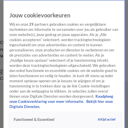
Jouw cookievoorkeuren
Wij en onze
29
partners gebruiken cookies en vergelijkbare
technieken om informatie te verzamelen over jou als gebruiker van
onze website(s), jouw gedrag en jouw apparaten. Als je „Alle
cookies accepteren” selecteert, worden trackingtechnologieën
Overzicht
Tip de
Laatste nieuws
Regionieuws
Het beste van Hart
ingeschakeld om onze advertenties en content te kunnen
redactie
personaliseren, onze producten en diensten te verbeteren en om
de prestaties van advertenties en content te meten. Als je
Volg Hart van Nederland
„Huidige keuze opslaan” selecteert of je toestemming intrekt,
worden deze trackingtechnologieën uitgeschakeld. We gebruiken
dan enkel functionele en essentiële cookies om de website goed te
Zoeken
laten functioneren en veilig te houden. Je kunt dit menu op ieder
Overzicht
Regio
Uitzendingen
Weer
Tip de redactie
Panel
Video's
moment opnieuw openen om je keuzes te wijzigen of om je
toestemming in te trekken door op de link Cookie-instellingen
onder aan de webpagina te klikken. Je selecties zullen overal
binnen onze Digitale Diensten worden doorgevoerd.
Raadpleeg
onze Cookieverklaring voor meer informatie.
Bekijk hier onze
Digitale Diensten.
Altijd actief
Functioneel & Essentieel