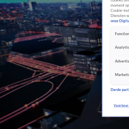
cookies om 
moment opn
Cookie-inst
Diensten w
onze Digit
Function
Analyti
Adverti
Marketi
Derde parti
Voorkeur