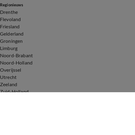
Regionieuws
Drenthe
Flevoland
Friesland
Gelderland
Groningen
Limburg
Noord-Brabant
Noord-Holland
Overijssel
Utrecht
Zeeland
Zuid-Holland
Voorwaarden
Over ons
Privacyverklaring
Gebruiksvoorwaarden
Cookieverklaring
Digitale diensten