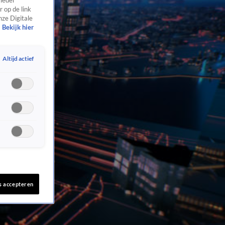
 ieder
 op de link
nze Digitale
Bekijk hier
Altijd actief
s accepteren