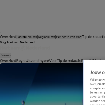
Overzicht
Tip de redacti
Laatste nieuws
Regionieuws
Het beste van Hart
Volg Hart van Nederland
Zoeken
Overzicht
Regio
Uitzendingen
Weer
Tip de redactie
Panel
Video's
Jouw c
Wij en onz
over jou al
accepteren
te kunnen 
advertentie
worden dez