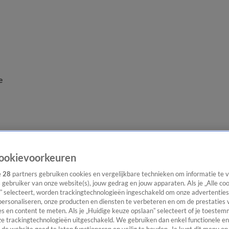
e
ookievoorkeuren
e
28
partners gebruiken cookies en vergelijkbare technieken om informatie te
s gebruiker van onze website(s), jouw gedrag en jouw apparaten. Als je „Alle co
” selecteert, worden trackingtechnologieën ingeschakeld om onze advertenties
personaliseren, onze producten en diensten te verbeteren en om de prestaties 
s en content te meten. Als je „Huidige keuze opslaan” selecteert of je toestemm
e trackingtechnologieën uitgeschakeld. We gebruiken dan enkel functionele en