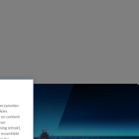
 verzamelen
okies
 en content
van
ing intrekt,
 essentiële