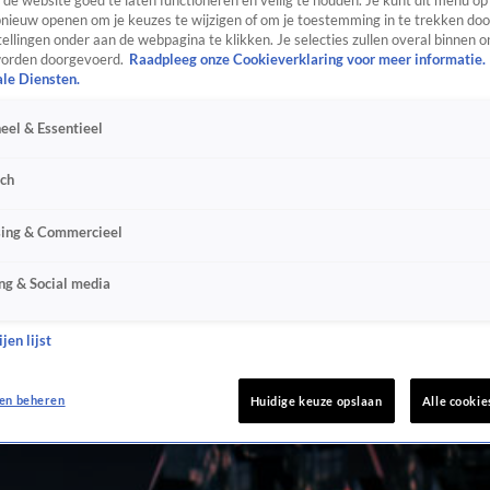
de website goed te laten functioneren en veilig te houden. Je kunt dit menu op
ieuw openen om je keuzes te wijzigen of om je toestemming in te trekken door
ellingen onder aan de webpagina te klikken. Je selecties zullen overal binnen o
orden doorgevoerd.
Raadpleeg onze Cookieverklaring voor meer informatie.
ale Diensten.
eel & Essentieel
sch
sing & Commercieel
ng & Social media
jen lijst
en beheren
Huidige keuze opslaan
Alle cookie