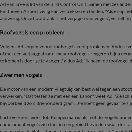
Ad van Erve is lid van de Bird Control Unit. Samen met zes andere
Eindhoven Airport veilig kan vertrekken en landen. "Als er op he
aanwezig. Onze hoofdtaak is het verjagen van vogels", vertelt hij
Roofvogels een probleem
Volgens Ad zorgen vooral roofvogels voor problemen. Andere 
of met een verjaagpatroon, maar roofvogels reageren bijna nerg
te komen is door ze te vangen," aldus Ad. "Ik neem de roofvogel d
Zwermen vogels
De motor van een modern vliegtuig kan best wel tegen een stootj
verwerken. "Dat testen ze met een een kanon", weet Ad. "Ze schi
bijvoorbeeld zo'n driehonderd gram. Die hoeft geen gevaar te z
Luchtverkeersleider Job Kemperman is blij met de 'vogelmannen'.
name omdat vogels zich hier in een gebied bevinden waar de start
van een vlucht. Het is dus zeker een punt van aandacht", zegt hij