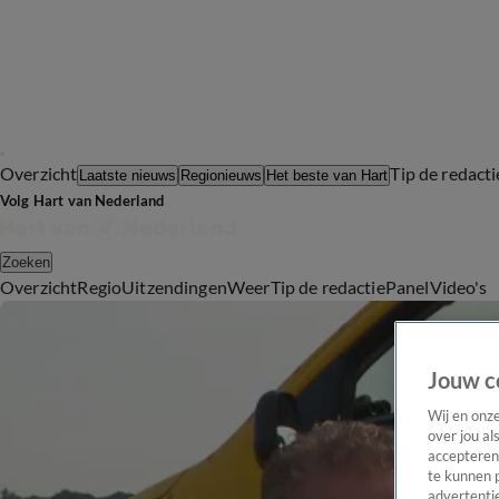
Overzicht
Tip de redacti
Laatste nieuws
Regionieuws
Het beste van Hart
Volg Hart van Nederland
Zoeken
Overzicht
Regio
Uitzendingen
Weer
Tip de redactie
Panel
Video's
Jouw c
Wij en onz
over jou al
accepteren
te kunnen 
advertentie