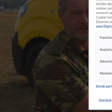
worden dez
cookies om 
moment opn
Cookie-inst
Diensten w
onze Digit
Function
Analyti
Adverti
Marketi
Derde parti
Voorkeur