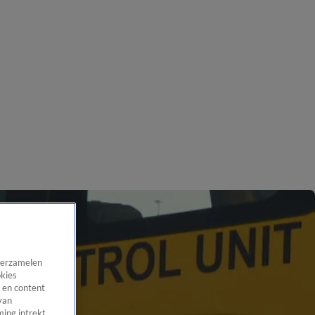
 verzamelen
okies
 en content
van
ing intrekt,