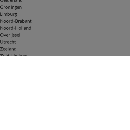
Groningen
Limburg
Noord-Brabant
Noord-Holland
Overijssel
Utrecht
Zeeland
Zuid-Holland
Voorwaarden
Over ons
Privacyverklaring
Gebruiksvoorwaarden
Cookieverklaring
Digitale diensten
Cookie instellingen
Upod & Talpa Network
Adverteren
Vacatures