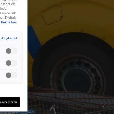
 essentiële
 ieder
 op de link
nze Digitale
Bekijk hier
Altijd actief
s accepteren