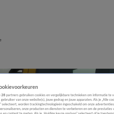
e
ookievoorkeuren
e
28
partners gebruiken cookies en vergelijkbare technieken om informatie te
s gebruiker van onze website(s), jouw gedrag en jouw apparaten. Als je „Alle co
” selecteert, worden trackingtechnologieën ingeschakeld om onze advertenties
personaliseren, onze producten en diensten te verbeteren en om de prestaties 
s en content te meten. Als je „Huidige keuze opslaan” selecteert of je toestemm