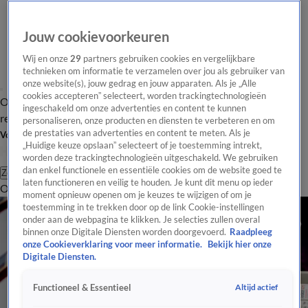
Jouw cookievoorkeuren
Wij en onze
29
partners gebruiken cookies en vergelijkbare
technieken om informatie te verzamelen over jou als gebruiker van
onze website(s), jouw gedrag en jouw apparaten. Als je „Alle
cookies accepteren” selecteert, worden trackingtechnologieën
Overzicht
Tip de
Laatste nieuws
Regionieuws
Het beste van Hart
ingeschakeld om onze advertenties en content te kunnen
redactie
personaliseren, onze producten en diensten te verbeteren en om
de prestaties van advertenties en content te meten. Als je
Volg Hart van Nederland
„Huidige keuze opslaan” selecteert of je toestemming intrekt,
worden deze trackingtechnologieën uitgeschakeld. We gebruiken
dan enkel functionele en essentiële cookies om de website goed te
Zoeken
laten functioneren en veilig te houden. Je kunt dit menu op ieder
Overzicht
Regio
Uitzendingen
Weer
Tip de redactie
Panel
Video's
moment opnieuw openen om je keuzes te wijzigen of om je
toestemming in te trekken door op de link Cookie-instellingen
onder aan de webpagina te klikken. Je selecties zullen overal
binnen onze Digitale Diensten worden doorgevoerd.
Raadpleeg
onze Cookieverklaring voor meer informatie.
Bekijk hier onze
Digitale Diensten.
Altijd actief
Functioneel & Essentieel