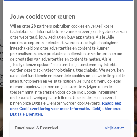
Jouw cookievoorkeuren
Wij en onze
28
partners gebruiken cookies en vergelijkbare
technieken om informatie te verzamelen over jou als gebruiker van
onze website(s), jouw gedrag en jouw apparaten. Als je „Alle
cookies accepteren” selecteert, worden trackingtechnologieën
Overzicht
Tip de
Laatste nieuws
Regionieuws
Het beste van Hart
ingeschakeld om onze advertenties en content te kunnen
redactie
personaliseren, onze producten en diensten te verbeteren en om
de prestaties van advertenties en content te meten. Als je
Volg Hart van Nederland
„Huidige keuze opslaan” selecteert of je toestemming intrekt,
worden deze trackingtechnologieën uitgeschakeld. We gebruiken
dan enkel functionele en essentiële cookies om de website goed te
Zoeken
laten functioneren en veilig te houden. Je kunt dit menu op ieder
Overzicht
Regio
Uitzendingen
Weer
Tip de redactie
Panel
Video's
moment opnieuw openen om je keuzes te wijzigen of om je
toestemming in te trekken door op de link Cookie-instellingen
onder aan de webpagina te klikken. Je selecties zullen overal
binnen onze Digitale Diensten worden doorgevoerd.
Raadpleeg
onze Cookieverklaring voor meer informatie.
Bekijk hier onze
Digitale Diensten.
Altijd actief
Functioneel & Essentieel