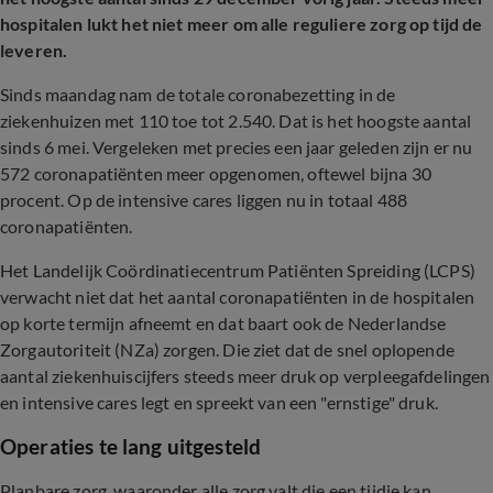
hospitalen lukt het niet meer om alle reguliere zorg op tijd de
leveren.
Sinds maandag nam de totale coronabezetting in de
ziekenhuizen met 110 toe tot 2.540. Dat is het hoogste aantal
sinds 6 mei. Vergeleken met precies een jaar geleden zijn er nu
572 coronapatiënten meer opgenomen, oftewel bijna 30
procent. Op de intensive cares liggen nu in totaal 488
coronapatiënten.
Het Landelijk Coördinatiecentrum Patiënten Spreiding (LCPS)
verwacht niet dat het aantal coronapatiënten in de hospitalen
op korte termijn afneemt en dat baart ook de Nederlandse
Zorgautoriteit (NZa) zorgen. Die ziet dat de snel oplopende
aantal ziekenhuiscijfers steeds meer druk op verpleegafdelingen
en intensive cares legt en spreekt van een "ernstige" druk.
Operaties te lang uitgesteld
Planbare zorg, waaronder alle zorg valt die een tijdje kan