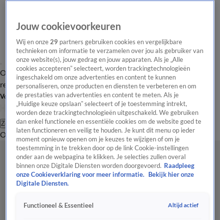
Jouw cookievoorkeuren
Wij en onze
29
partners gebruiken cookies en vergelijkbare
technieken om informatie te verzamelen over jou als gebruiker van
onze website(s), jouw gedrag en jouw apparaten. Als je „Alle
cookies accepteren” selecteert, worden trackingtechnologieën
Overzicht
Tip de
Laatste nieuws
Regionieuws
Het beste van Hart
ingeschakeld om onze advertenties en content te kunnen
redactie
personaliseren, onze producten en diensten te verbeteren en om
de prestaties van advertenties en content te meten. Als je
Volg Hart van Nederland
„Huidige keuze opslaan” selecteert of je toestemming intrekt,
worden deze trackingtechnologieën uitgeschakeld. We gebruiken
dan enkel functionele en essentiële cookies om de website goed te
Zoeken
laten functioneren en veilig te houden. Je kunt dit menu op ieder
Overzicht
Regio
Uitzendingen
Weer
Tip de redactie
Panel
Video's
moment opnieuw openen om je keuzes te wijzigen of om je
toestemming in te trekken door op de link Cookie-instellingen
onder aan de webpagina te klikken. Je selecties zullen overal
binnen onze Digitale Diensten worden doorgevoerd.
Raadpleeg
onze Cookieverklaring voor meer informatie.
Bekijk hier onze
Digitale Diensten.
Altijd actief
Functioneel & Essentieel