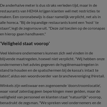
De anderhalve meter is dus straks verleden tijd, maar in de
restaurants van HEMA krijgen klanten wél met restricties te
maken. Een coronabewijs is daar namelijk verplicht, net als in
alle horeca. "Bij de inpandige restaurants komt een 'host' te
staan", legt de zegsvrouw uit. "Deze zal toezien op de coronapas
en hierop gaan handhaven."
'Veiligheid staat voorop'
Veel kleinere ondernemers kunnen zich wel vinden in de
blijvende maatregelen, hoewel niet verplicht. "Wij hebben onze
ondernemers het advies gegeven de hygiënemaatregelen in
stand te houden en de spatschermen bij de kassa's intact te
laten", aldus een woordvoerder van branchevereniging INretail.
Winkels zijn weliswaar een zogenoemde 'doorstroomlocatie',
waar vanaf zaterdag geen beperkingen meer gelden, maar de
veiligheid van personeel en klanten staat "natuurlijk" voorop,
benadrukt de zegsman. "We spreken veel ondernemers en de